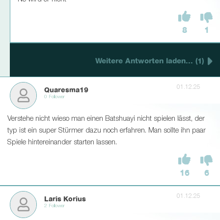
8
1
Weitere Antworten laden... (1)
01.12.25
Quaresma19
0 Follower
Verstehe nicht wieso man einen Batshuayi nicht spielen lässt, der
typ ist ein super Stürmer dazu noch erfahren. Man sollte ihn paar
Spiele hintereinander starten lassen.
16
6
01.12.25
Laris Korius
2 Follower