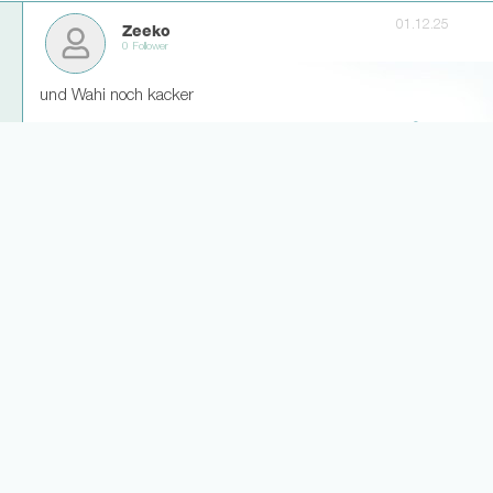
01.12.25
Zeeko
0 Follower
und Wahi noch kacker
12
2
Weitere Antworten laden... (3)