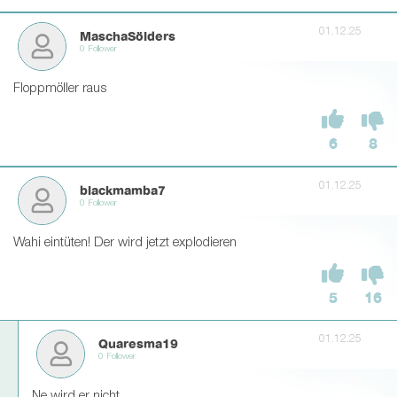
01.12.25
MaschaSölders
0 Follower
Floppmöller raus
6
8
01.12.25
blackmamba7
0 Follower
Wahi eintüten! Der wird jetzt explodieren
5
16
01.12.25
Quaresma19
0 Follower
Ne wird er nicht