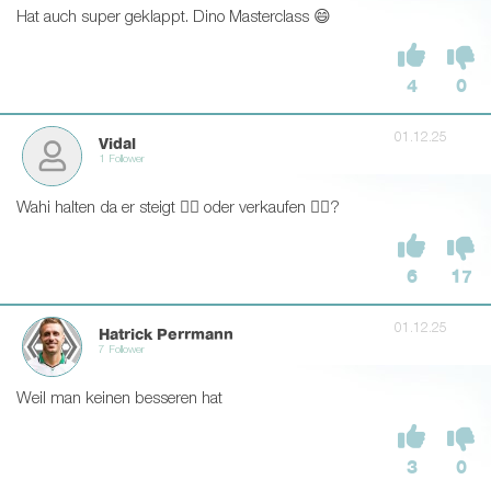
Hat auch super geklappt. Dino Masterclass 😄
4
0
01.12.25
Vidal
1 Follower
Wahi halten da er steigt 👍🏻 oder verkaufen 👎🏻?
6
17
01.12.25
Hatrick Perrmann
7 Follower
Weil man keinen besseren hat
3
0