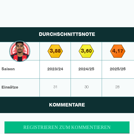
DURCHSCHNITTSNOTE
3,
3,
4,
88
60
17
Saison
2023/24
2024/25
2025/26
Einsätze
31
30
28
KOMMENTARE
REGISTRIEREN ZUM KOMMENTIEREN