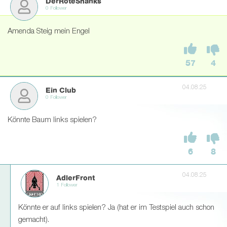
DerRoteShanks
0 Follower
Amenda Steig mein Engel
57
4
04.08.25
Ein Club
0 Follower
Könnte Baum links spielen?
6
8
04.08.25
AdlerFront
1 Follower
Könnte er auf links spielen? Ja (hat er im Testspiel auch schon
gemacht).