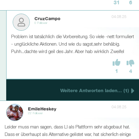
31
6
04.08.25
CruzCampo
0 Follower
Problem ist tatsächlich die Vorbereitung. So viele -nett formuliert
- unglückliche Aktionen. Und wie du sagst,sehr behäbig.
Puhh...dachte wird geil des Jahr. Aber hab wirklich Zweifel
1
4
Weitere Antworten laden... (1)
04.08.25
EmileHeskey
22 Follower
Leider muss man sagen, dass LI als Plattform sehr abgebaut hat.
Dass er überhaupt als Alternative gelistet war, hat sicherlich einige