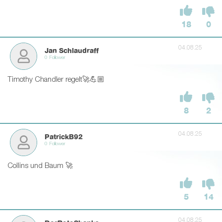
18
0
04.08.25
Jan Schlaudraff
0 Follower
Timothy Chandler regelt🚀💪🏼
8
2
04.08.25
PatrickB92
0 Follower
Collins und Baum 🚀
5
14
04.08.25