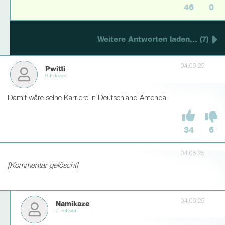
46
0
Weitere Antworten laden... (7)
04.08.25
Pwitti
0 Follower
Damit wäre seine Karriere in Deutschland Amenda
34
6
04.08.25
[Kommentar gelöscht]
04.08.25
Namikaze
0 Follower