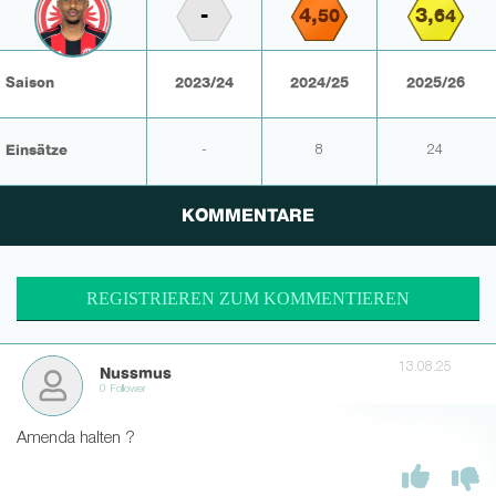
-
4,
3,
50
64
Saison
2023/24
2024/25
2025/26
Einsätze
-
8
24
KOMMENTARE
REGISTRIEREN ZUM KOMMENTIEREN
13.08.25
Nussmus
0 Follower
Amenda halten ?