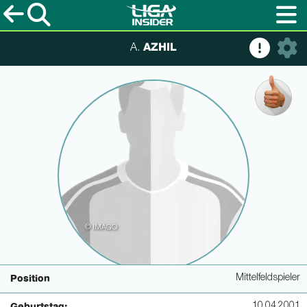
AZHIL
A.
© IMAGO
Mittelfeldspieler
Position
10.04.2001