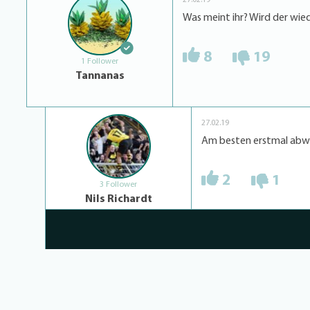
27.02.19
Was meint ihr? Wird der wi
8
19
1 Follower
Tannanas
27.02.19
Am besten erstmal abwa
2
1
3 Follower
Nils Richardt