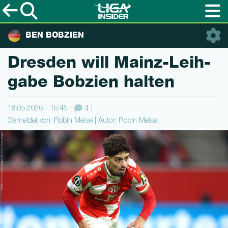
BEN BOBZIEN
Dresden will Mainz-Leih­
ga­be Bobzien halten
18.05.2026 - 15:45
4
Gemeldet von: Robin Meise | Autor: Robin Meise