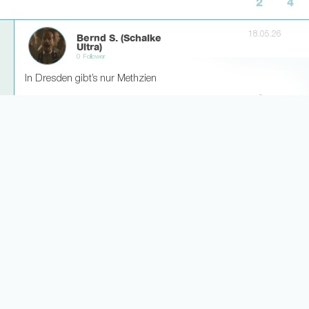
2
4
18.05.26
Bernd S. (Schalke
Ultra)
0 Follower
In Dresden gibt’s nur Methzien
0
2
Weitere Antworten laden... (1)