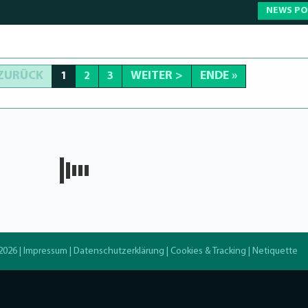
NEWS P
 ZURÜCK
WEITER >
ENDE »
1
2
3
2026 |
Impressum
|
Datenschutzerklärung
|
Cookies & Tracking
|
Netiquette