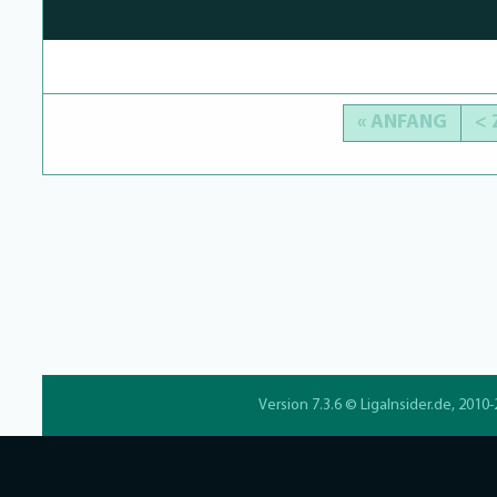
« ANFANG
<
Version 7.3.6 ©
LigaInsider.de
, 2010-