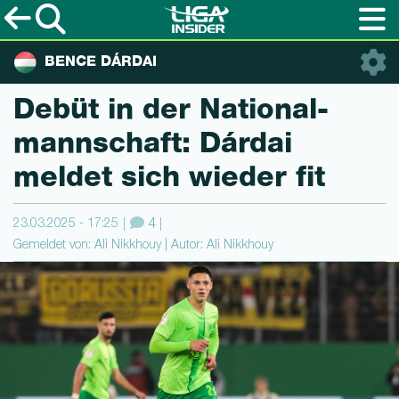
BENCE DÁRDAI
Debüt in der Natio­nal­
mannschaft: Dárdai
meldet sich wieder fit
23.03.2025 - 17:25
4
Gemeldet von: Ali Nikkhouy | Autor: Ali Nikkhouy