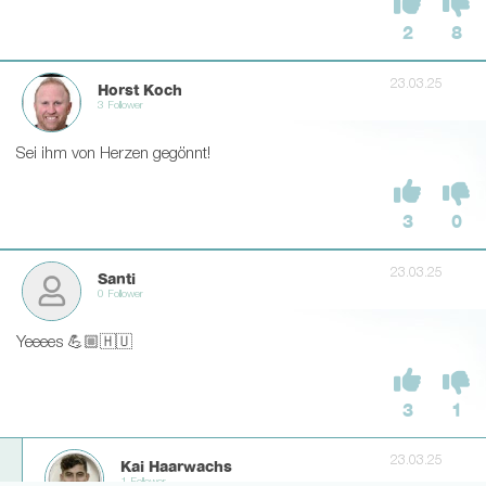
2
8
23.03.25
Horst Koch
3 Follower
Sei ihm von Herzen gegönnt!
3
0
23.03.25
Santi
0 Follower
Yeeees 💪🏼🇭🇺
3
1
23.03.25
Kai Haarwachs
1 Follower