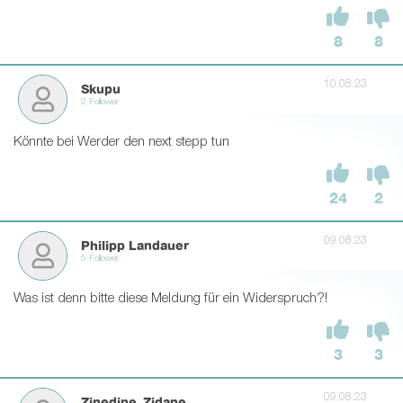
8
8
10.08.23
Skupu
2 Follower
Könnte bei Werder den next stepp tun
24
2
09.08.23
Philipp Landauer
5 Follower
Was ist denn bitte diese Meldung für ein Widerspruch?!
3
3
09.08.23