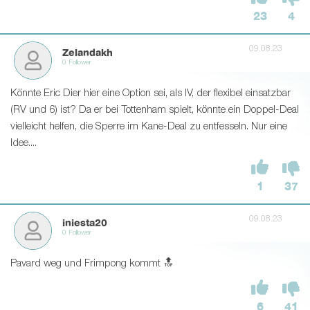
23
4
09.08.23
Zelandakh
0 Follower
Könnte Eric Dier hier eine Option sei, als IV, der flexibel einsatzbar
(RV und 6) ist? Da er bei Tottenham spielt, könnte ein Doppel-Deal
vielleicht helfen, die Sperre im Kane-Deal zu entfesseln. Nur eine
Idee....
1
37
09.08.23
iniesta20
0 Follower
Pavard weg und Frimpong kommt 🔝
6
41