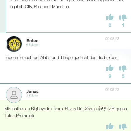
Zumindest in etwa, der Markt regelt halt, da ists eigentlich fast
egal ob CIty, Pool oder München
0
1
09.08.23
Enton
0 Follower
haben die auch bei Alaba und Thiago gedacht das die bleiben.
9
5
09.08.23
Jonas
1 Follower
Mir fehlt es an Bigboys im Team. Pavard für 35mio 👍👎 (z.B gegen
Tuta +Prömmel)