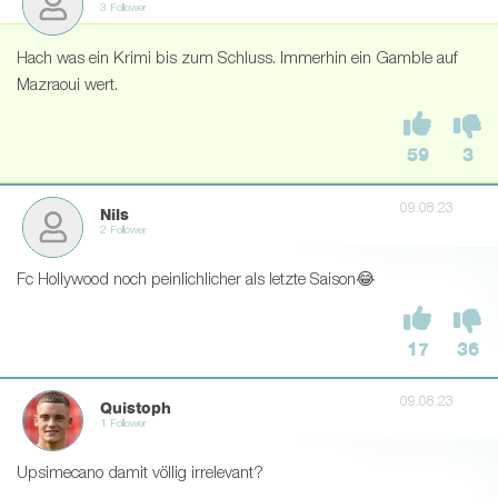
3 Follower
Hach was ein Krimi bis zum Schluss. Immerhin ein Gamble auf
Mazraoui wert.
59
3
09.08.23
Nils
2 Follower
Fc Hollywood noch peinlichlicher als letzte Saison😂
17
36
09.08.23
Quistoph
1 Follower
Upsimecano damit völlig irrelevant?