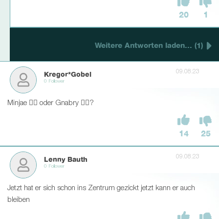
20
1
Weitere Antworten laden... (1)
09.08.23
Kregor*Gobel
0 Follower
Minjae 👍🏻 oder Gnabry 👎🏻?
14
25
09.08.23
Lenny Bauth
0 Follower
Jetzt hat er sich schon ins Zentrum gezickt jetzt kann er auch
bleiben