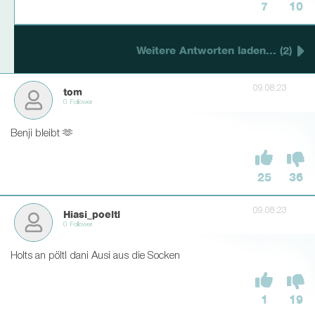
7
10
Weitere Antworten laden... (2)
09.08.23
tom
0 Follower
Benji bleibt 🫶
25
36
09.08.23
Hiasi_poeltl
0 Follower
Holts an pöltl dani Ausi aus die Socken
1
19