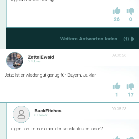
logischerweise nicht😂
26
0
Weitere Antworten laden... (1)
09.08.23
ZettelEwald
0 Follower
Jetzt ist er wieder gut genug für Bayern. Ja klar
1
17
09.08.23
BuckFitches
3 Follower
eigentlich immer einer der konstantesten, oder?