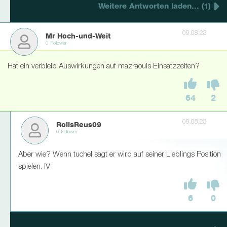
Weitere Antworten laden... (1)
09.08.23
Mr Hoch-und-Weit
0 Follower
Hat ein verbleib Auswirkungen auf mazraouis Einsatzzeiten?
64
2
09.08.23
RollsReus09
0 Follower
Aber wie? Wenn tuchel sagt er wird auf seiner Lieblings Position
spielen. IV
6
0