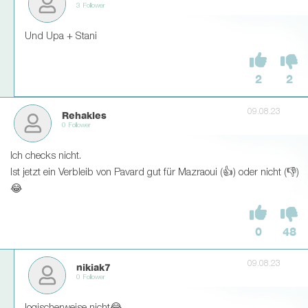
3 Follower
Und Upa + Stani
2
2
09.08.23
Rehakles
0 Follower
Ich checks nicht.
Ist jetzt ein Verbleib von Pavard gut für Mazraoui (👍) oder nicht (👎)
😂
0
48
09.08.23
nikiak7
0 Follower