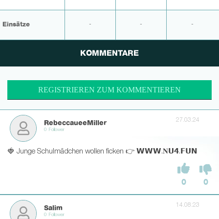
Einsätze
-
-
-
KOMMENTARE
REGISTRIEREN ZUM KOMMENTIEREN
27.03.24
RebeccaueeMiller
0 Follower
🍓 Junge Schulmädchen wollen ficken 👉 𝗪𝗪𝗪.𝐍𝗨𝟰.𝗙𝗨𝗡
0
0
14.08.23
Salim
0 Follower