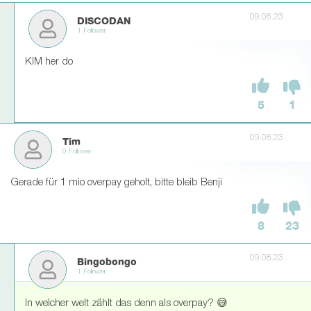
09.08.23
DISCODAN
1 Follower
KIM her do
5
1
09.08.23
Tim
0 Follower
Gerade für 1 mio overpay geholt, bitte bleib Benji
8
23
09.08.23
Bingobongo
1 Follower
In welcher welt zählt das denn als overpay? 😅