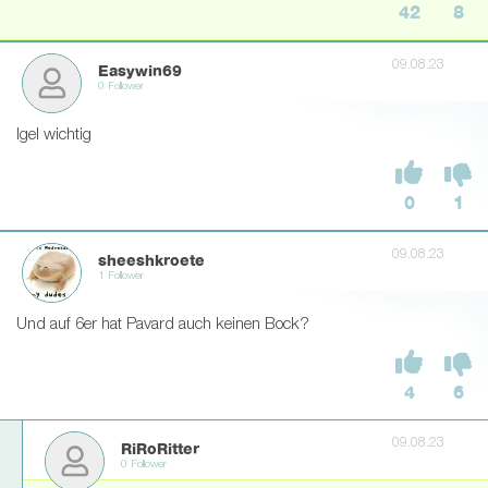
42
8
09.08.23
Easywin69
0 Follower
Igel wichtig
0
1
09.08.23
sheeshkroete
1 Follower
Und auf 6er hat Pavard auch keinen Bock?
4
6
09.08.23
RiRoRitter
0 Follower