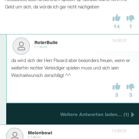
Geld um sich, da würde ich gar nicht nachgeben
14
1
14.08.23
RoterBulle
0 Follower
da wird sich der Herr Pavard aber besonders freuen, wenn er
weiterhin rechter Verteidiger spielen muss und sich sein
Wechselwunsch zerschlägt ^^
3
3
Weitere Antworten laden... (1)
14.08.23
Melonbowl
0 Follower