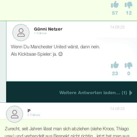
57
12
14.08.23
Günni Netzer
1 Follower
Wenn Du Manchester United wärst, dann nein.
Als Kickbase-Spieler: ja. 😉
23
0
Weitere Antworten laden... (1)
14.08.23
P
0 Follower
Zurecht, seit Jahren lässt man sich abziehen (siehe Kroos, Thiago
usw.) und verhandelt aus Respekt nicht richtig... jetzt hat man aus