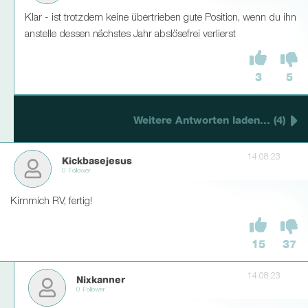
Klar - ist trotzdem keine übertrieben gute Position, wenn du ihn
anstelle dessen nächstes Jahr abslösefrei verlierst
3
5
Weitere Antworten laden... (4)
14.08.23
Kickbasejesus
0 Follower
Kimmich RV, fertig!
15
37
14.08.23
Nixkanner
0 Follower