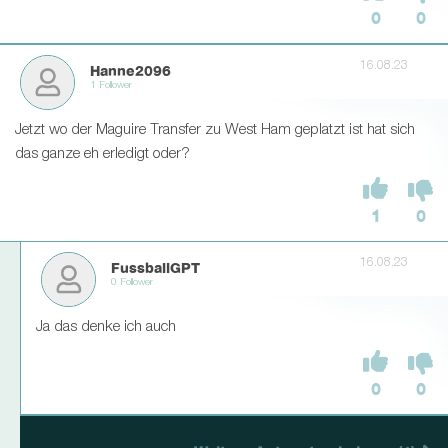
0
0
16.08.23
Hanne2096
1 Follower
Jetzt wo der Maguire Transfer zu West Ham geplatzt ist hat sich
das ganze eh erledigt oder?
1
0
16.08.23
FussballGPT
0 Follower
Ja das denke ich auch
0
0