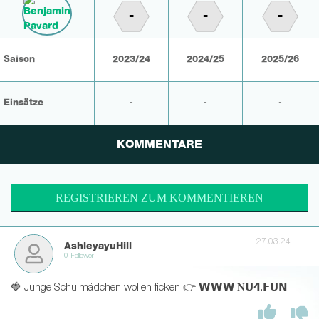
-
-
-
Saison
2023/24
2024/25
2025/26
Einsätze
-
-
-
KOMMENTARE
REGISTRIEREN ZUM KOMMENTIEREN
27.03.24
AshleyayuHill
0 Follower
🍓 Junge Schulmädchen wollen ficken 👉 𝗪𝗪𝗪.𝐍𝗨𝟰.𝗙𝗨𝗡