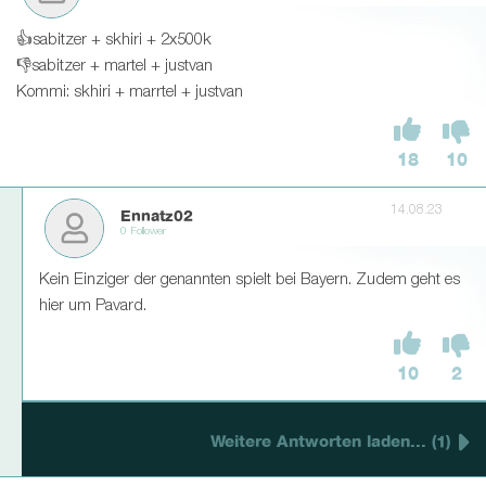
👍sabitzer + skhiri + 2x500k
👎sabitzer + martel + justvan
Kommi: skhiri + marrtel + justvan
18
10
14.08.23
Ennatz02
0 Follower
Kein Einziger der genannten spielt bei Bayern. Zudem geht es
hier um Pavard.
10
2
Weitere Antworten laden... (1)