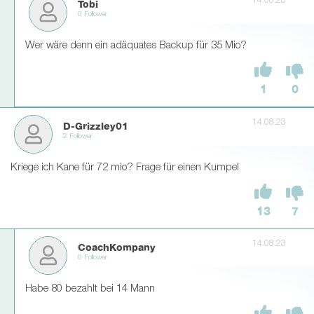
14.08.23
Tobi
0 Follower
Wer wäre denn ein adäquates Backup für 35 Mio?
1
0
14.08.23
D-Grizzley01
2 Follower
Kriege ich Kane für 72 mio? Frage für einen Kumpel
13
7
14.08.23
CoachKompany
0 Follower
Habe 80 bezahlt bei 14 Mann