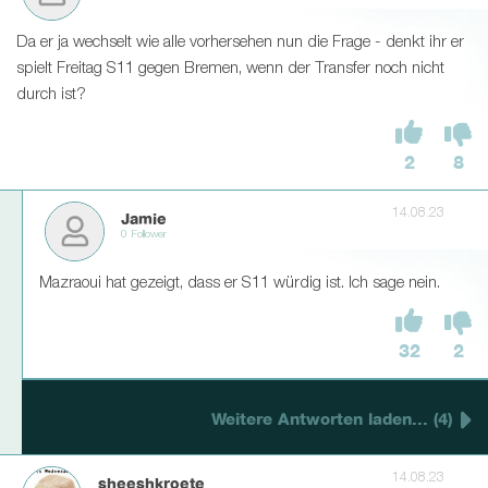
Da er ja wechselt wie alle vorhersehen nun die Frage - denkt ihr er
spielt Freitag S11 gegen Bremen, wenn der Transfer noch nicht
durch ist?
2
8
14.08.23
Jamie
0 Follower
Mazraoui hat gezeigt, dass er S11 würdig ist. Ich sage nein.
32
2
Weitere Antworten laden... (4)
14.08.23
sheeshkroete