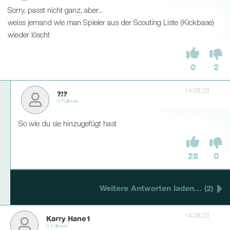
Sorry, passt nicht ganz, aber...
weiss jemand wie man Spieler aus der Scouting Liste (Kickbase)
wieder löscht
0
2
14.08.23
?!?
0 Follower
So wie du sie hinzugefügt hast
28
0
Weitere Antworten laden... (2)
14.08.23
Karry Hane1
0 Follower