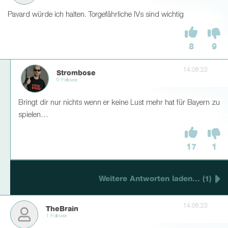
Pavard würde ich halten. Torgefährliche IVs sind wichtig
8
9
14.08.23
Strombose
0 Follower
Bringt dir nur nichts wenn er keine Lust mehr hat für Bayern zu
spielen…
17
1
Weitere Antworten laden... (1)
14.08.23
TheBrain
1 Follower