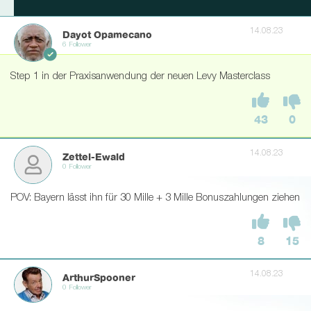
14.08.23
Dayot Opamecano
6 Follower
Step 1 in der Praxisanwendung der neuen Levy Masterclass
43
0
14.08.23
Zettel-Ewald
0 Follower
POV: Bayern lässt ihn für 30 Mille + 3 Mille Bonuszahlungen ziehen
8
15
14.08.23
ArthurSpooner
0 Follower