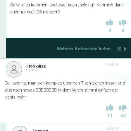
So wird es kommen, und zwar auch „holding“. Kimmich dann
eher nur noch 35mio wert?
2
0
Weitere Antworten laden... (2)
14.08.23
FloSkillzz
0 Follower
Bei kane hat man sich komplett über den Tisch ziehen lassen und
jetzt noch sowas 🤦‍♂🤦‍♂🤦‍♂🤦‍♂ in dem Verein stimmt einfach gar
nichts mehr
11
44
14.08.23