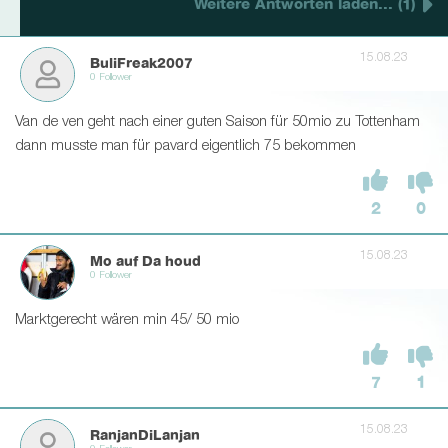
Weitere Antworten laden... (1)
15.08.23
BuliFreak2007
0 Follower
Van de ven geht nach einer guten Saison für 50mio zu Tottenham
dann musste man für pavard eigentlich 75 bekommen
2
0
15.08.23
Mo auf Da houd
0 Follower
Marktgerecht wären min 45/ 50 mio
7
1
15.08.23
RanjanDiLanjan