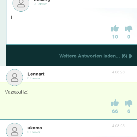
Lecarry
0 Follower
L
10
0
Weitere Antworten laden... (6)
14.08.23
Lennart
0 Follower
Mazraoui 📈
66
6
14.08.23
ukomo
0 Follower