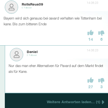
14.08.23
RollsReus09
0 Follower
Bayern wird sich genauso bei oavard verhalten wie Tottenham bei
kane. Bis zum bitteren Ende
14
6
14.08.23
Daniel
2 Follower
Nur das man eher Alternativen für Pavard auf dem Markt findet
als für Kane.
27
3
Weitere Antworten laden... (1)