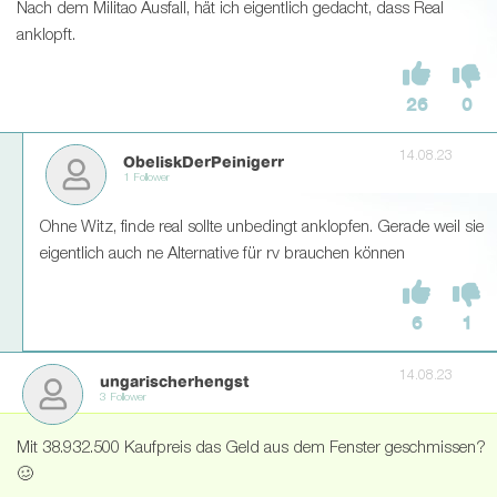
Nach dem Militao Ausfall, hät ich eigentlich gedacht, dass Real
anklopft.
26
0
14.08.23
ObeliskDerPeinigerr
1 Follower
Ohne Witz, finde real sollte unbedingt anklopfen. Gerade weil sie
eigentlich auch ne Alternative für rv brauchen können
6
1
14.08.23
ungarischerhengst
3 Follower
Mit 38.932.500 Kaufpreis das Geld aus dem Fenster geschmissen?
🥴