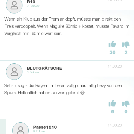
14.08.23
R10
2 Follower
Wenn ein Klub aus der Prem anklopft, müsste man direkt den
Preis verdoppelt. Wenn Maguire 80mio + kostet, müsste Pavard im
Vergleich min. 60mio wert sein.
36
2
14.08.23
BLUTGRÄTSCHE
0 Follower
Sehr lustig - die Bayern Imitieren völlig unauffällig Levy von den
Spurs. Hoffentlich haben sie was gelernt 😅
6
9
14.08.23
Passe1210
0 Follower