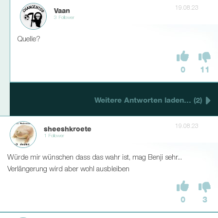
19.08.23
Vaan
3 Follower
Quelle?
0
11
Weitere Antworten laden... (2)
19.08.23
sheeshkroete
1 Follower
Würde mir wünschen dass das wahr ist, mag Benji sehr...
Verlängerung wird aber wohl ausbleiben
0
3