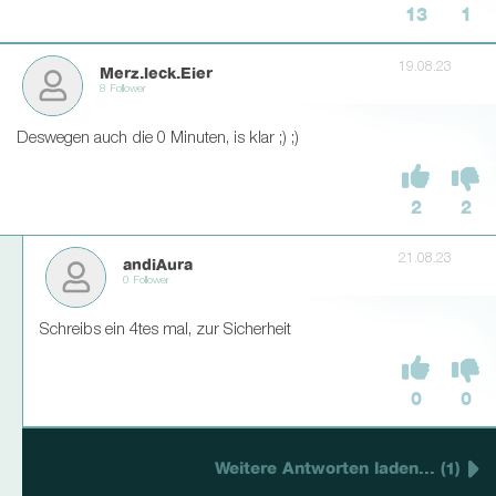
13
1
19.08.23
Merz.leck.Eier
8 Follower
Deswegen auch die 0 Minuten, is klar ;) ;)
2
2
21.08.23
andiAura
0 Follower
Schreibs ein 4tes mal, zur Sicherheit
0
0
Weitere Antworten laden... (1)