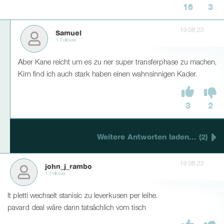
16
3
19.08.23
Samuel
1 Follower
Aber Kane reicht um es zu ner super transferphase zu machen,
Kim find ich auch stark haben einen wahnsinnigen Kader.
3
2
Weitere Antworten laden... (2)
19.08.23
john_j_rambo
1 Follower
lt pletti wechselt stanisic zu leverkusen per leihe.
pavard deal wäre dann tatsächlich vom tisch