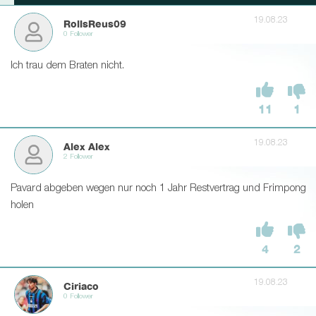
19.08.23
RollsReus09
0 Follower
Ich trau dem Braten nicht.
11
1
19.08.23
Alex Alex
2 Follower
Pavard abgeben wegen nur noch 1 Jahr Restvertrag und Frimpong
holen
4
2
19.08.23
Ciriaco
0 Follower