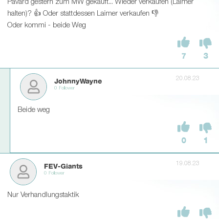
Pavard gestern zum MW gekauft... Wieder verkaufen (Laimer
halten)? 👍 Oder stattdessen Laimer verkaufen 👎
Oder kommi - beide Weg
7
3
20.08.23
JohnnyWayne
0 Follower
Beide weg
0
1
19.08.23
FEV-Giants
0 Follower
Nur Verhandlungstaktik