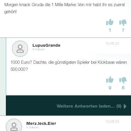
Morgen knack Gruda die 1 Mille Marke. Von mir habt ihr es zuerst
gehört!
1
7
19.08.23
LupusGrande
8 Follower
1000 Euro? Dachte, die günstigsten Spieler bei Kickbase wären
500.000?
9
6
Weitere Antworten laden... (9)
19.08.23
Merz.leck.Eier
8 Follower