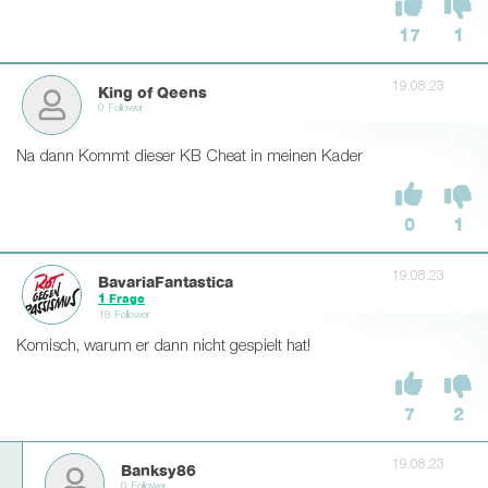
17
1
19.08.23
King of Qeens
0 Follower
Na dann Kommt dieser KB Cheat in meinen Kader
0
1
19.08.23
BavariaFantastica
1 Frage
18 Follower
Komisch, warum er dann nicht gespielt hat!
7
2
19.08.23
Banksy86
0 Follower