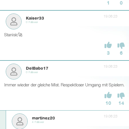
1
0
19.08.23
Kaiser33
0 Follower
Stanisic🚀
3
6
19.08.23
DelBabo17
0 Follower
Immer wieder der gleiche Mist. Respektloser Umgang mit Spielern.
10
14
19.08.23
martinez20
4 Follower