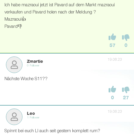
Ich habe mazraoui jetzt ist Pavard auf dem Markt mazraoui
verkaufen und Pavard holen nach der Meldung ?
Mazraoui👍
Pavard👎
57
0
19.08.23
Zmartie
0 Follower
Nächste Woche S11??
0
27
19.08.23
Leo
1 Follower
Spinnt bei euch LI auch seit gestern komplett rum?