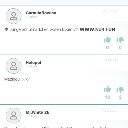
27.03.24
CarauioBowles
0 Follower
🍓 Junge Schulmädchen wollen ficken 👉 𝗪𝗪𝗪.𝐍𝗨𝟰.𝗙𝗨𝗡
0
0
19.08.23
Heiopei
0 Follower
Mazraoui >>>
10
2
19.08.23
Mj.White 2k
0 Follower