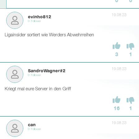
0
0
19.08.23
evinho812
0 Follower
Ligainsider sortiert wie Werders Abwehrreihen
3
1
19.08.23
SandroWagner#2
0 Follower
Kriegt mal eure Server in den Griff
16
1
19.08.23
can
0 Follower