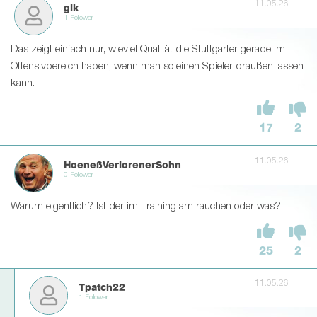
11.05.26
glk
1 Follower
Das zeigt einfach nur, wieviel Qualität die Stuttgarter gerade im
Offensivbereich haben, wenn man so einen Spieler draußen lassen
kann.
17
2
11.05.26
HoeneßVerlorenerSohn
0 Follower
Warum eigentlich? Ist der im Training am rauchen oder was?
25
2
11.05.26
Tpatch22
1 Follower