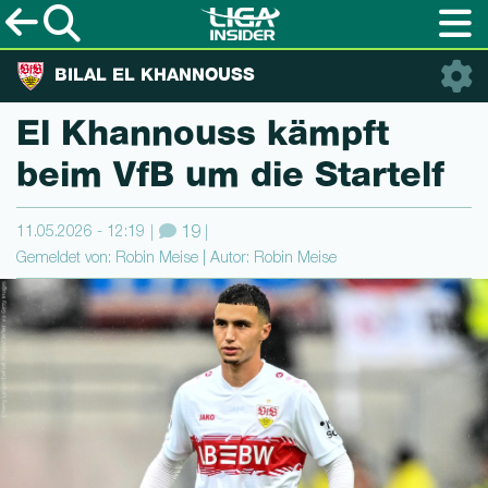
BILAL EL KHANNOUSS
El Khannouss kämpft
beim VfB um die Startelf
11.05.2026 - 12:19
19
Gemeldet von: Robin Meise | Autor: Robin Meise