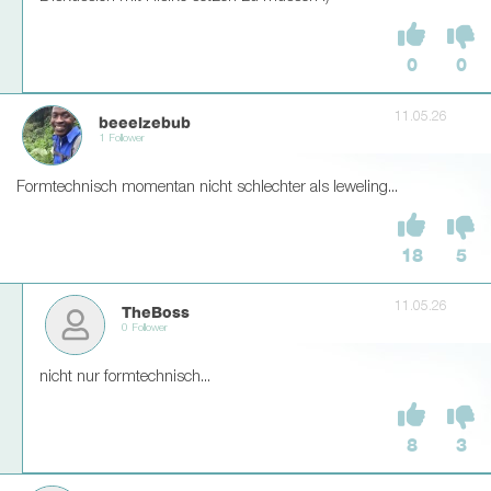
0
0
11.05.26
beeelzebub
1 Follower
Formtechnisch momentan nicht schlechter als leweling...
18
5
11.05.26
TheBoss
0 Follower
nicht nur formtechnisch...
8
3