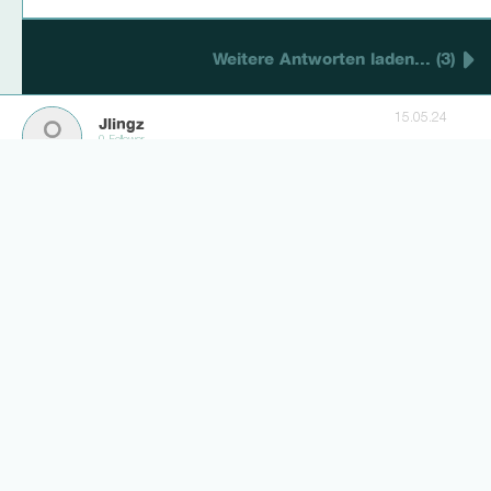
Weitere Antworten laden... (3)
15.05.24
Jlingz
0 Follower
Für 5 mio könnt ihr ihn haben🥲
7
11