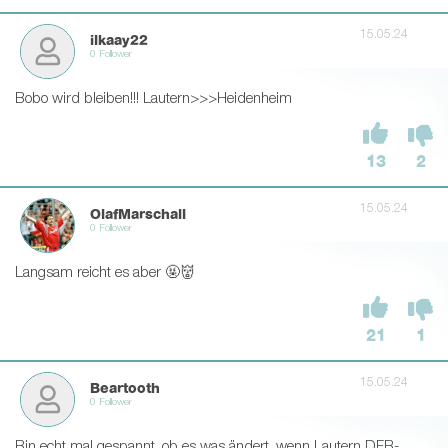
15.05.24
ilkaay22
0 Follower
Bobo wird bleiben!!! Lautern>>>Heidenheim
13
2
15.05.24
OlafMarschall
0 Follower
Langsam reicht es aber 🤬👹
21
1
15.05.24
Beartooth
0 Follower
Bin echt mal gespannt, ob es was ändert, wenn Lautern DFB-