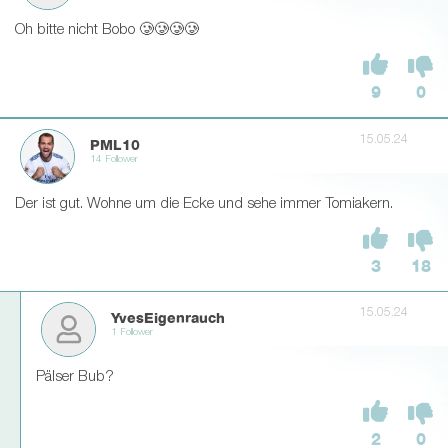
Oh bitte nicht Bobo 🥲🥲🥲🥲
9
0
15.05.24
PML10
14 Follower
Der ist gut. Wohne um die Ecke und sehe immer Tomiakern.
3
18
15.05.24
YvesEigenrauch
1 Follower
Pälser Bub?
2
0