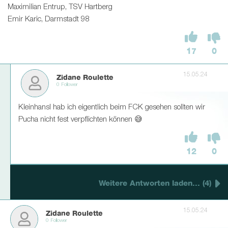
Maximilian Entrup, TSV Hartberg
Emir Karic, Darmstadt 98
17
0
15.05.24
Zidane Roulette
0 Follower
Kleinhansl hab ich eigentlich beim FCK gesehen sollten wir
Pucha nicht fest verpflichten können 😅
12
0
Weitere Antworten laden... (4)
15.05.24
Zidane Roulette
0 Follower