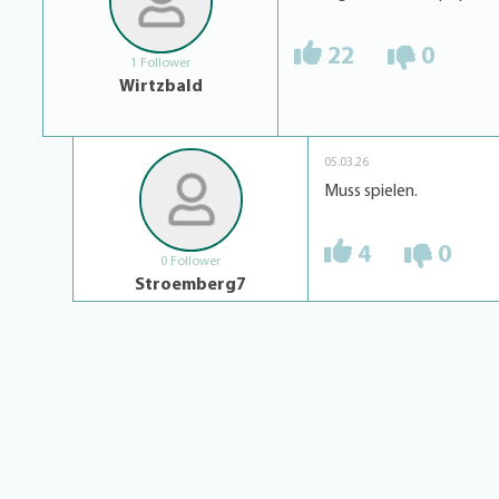
22
0
1 Follower
Wirtzbald
05.03.26
Muss spielen.
4
0
0 Follower
Stroemberg7