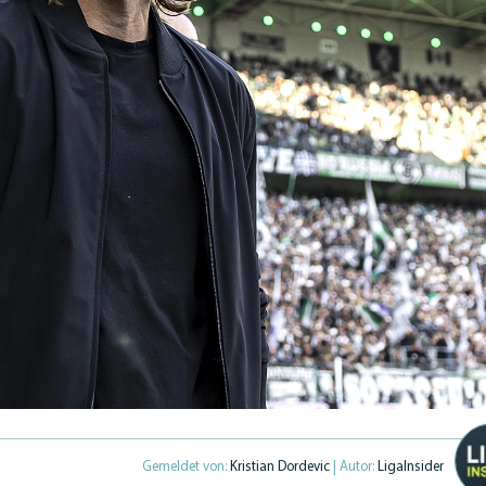
Gemeldet von:
Kristian Dordevic
| Autor:
LigaInsider