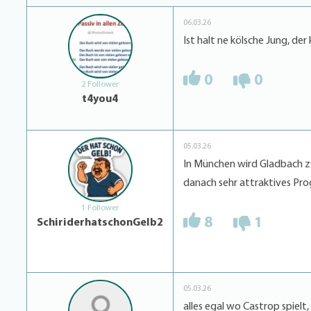
06.03.26
Ist halt ne kölsche Jung, der 
0
0
2 Follower
t4you4
05.03.26
In München wird Gladbach zw
danach sehr attraktives P
1 Follower
8
1
SchiriderhatschonGelb2
05.03.26
alles egal wo Castrop spiel