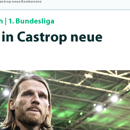
Castrop neue Konkurrenz
h
|
1. Bundesliga
in Castrop neue