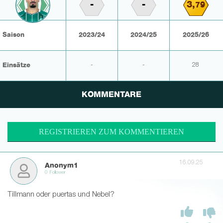
-
-
3,
79
Saison
2023/24
2024/25
2025/26
Einsätze
-
-
28
KOMMENTARE
REGISTRIEREN ZUM KOMMENTIEREN
16.09.25
Anonym1
0 Follower
Tillmann oder puertas und Nebel?