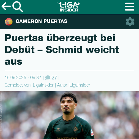
CAMERON PUERTAS
Puertas überzeugt bei
Debüt – Schmid weicht
aus
16.09.2025 - 09:32
27
Gemeldet von: LigaInsider | Autor: LigaInsider