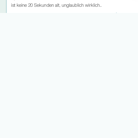
ist keine 20 Sekunden alt, unglaublich wirklich..
22
0
Weitere Antworten laden... (6)