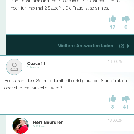
Kann denn niemand mehr Texte lesen? Reicht das Hirn nur
noch für maximal 2 Sätze? .. Die Frage ist so sinnlos.
17
0
Weitere Antworten laden... (2)
16.09.25
Cuzco11
0 Follower
Realistisch, dass Schmid damit mittelfristig aus der Startelf rutscht
oder öfter mal rausrotiert wird?
3
41
16.09.25
Herr Neururer
0 Follower