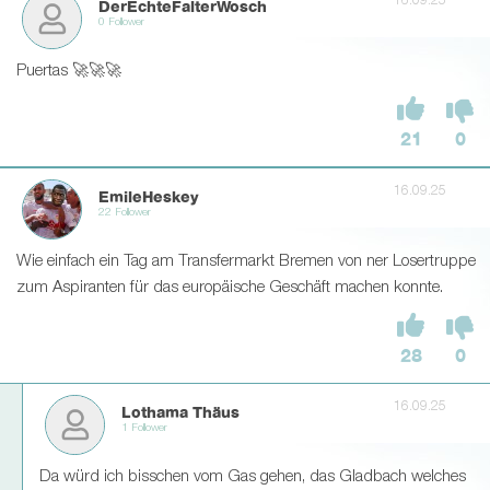
16.09.25
DerEchteFalterWosch
0 Follower
Puertas 🚀🚀🚀
21
0
16.09.25
EmileHeskey
22 Follower
Wie einfach ein Tag am Transfermarkt Bremen von ner Losertruppe
zum Aspiranten für das europäische Geschäft machen konnte.
28
0
16.09.25
Lothama Thäus
1 Follower
Da würd ich bisschen vom Gas gehen, das Gladbach welches