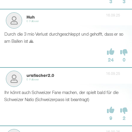
3
3
16.09.25
Huh
0 Follower
Durch die 3 mio Verlust durchgeschleppt und gehofft, dass er so
am Ballen ist 🙏
24
0
16.09.25
ursfischer2.0
0 Follower
Ihr könnt auch Schweizer Fane machen, der spielt bald für die
Schweizer Natio (Schweizerpass ist beantragt)
9
2