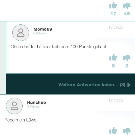
17
46
16.09.25
Momo69
0 Follower
Ohne das Tor hätte er trotzdem 100 Punkte gehabt
8
3
Weitere Antworten laden... (3)
16.09.25
Hunchoo
0 Follower
Rede mein Löwe