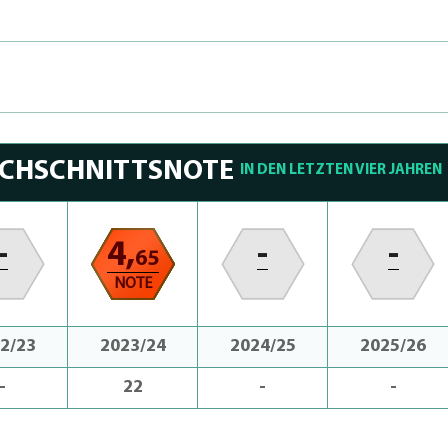
RCHSCHNITTSNOTE
IN DEN LETZTEN VIER JAHREN
-
4,
-
-
65
NOTE
2/23
2023/24
2024/25
2025/26
-
22
-
-