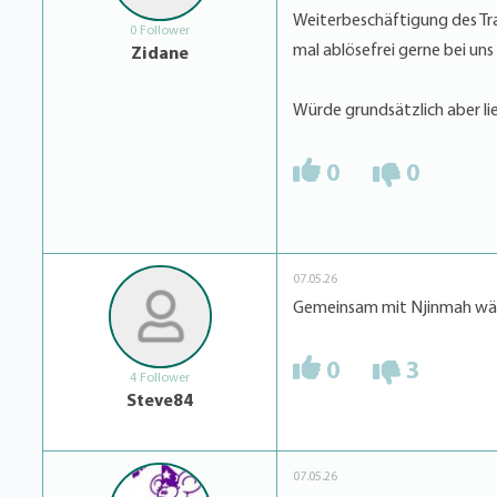
Weiterbeschäftigung des Tra
0 Follower
mal ablösefrei gerne bei uns
Zidane
Würde grundsätzlich aber li
0
0
07.05.26
Gemeinsam mit Njinmah wär
0
3
4 Follower
Steve84
07.05.26