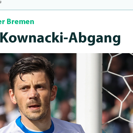
g
er Bremen
 Kow­na­cki-Abgang