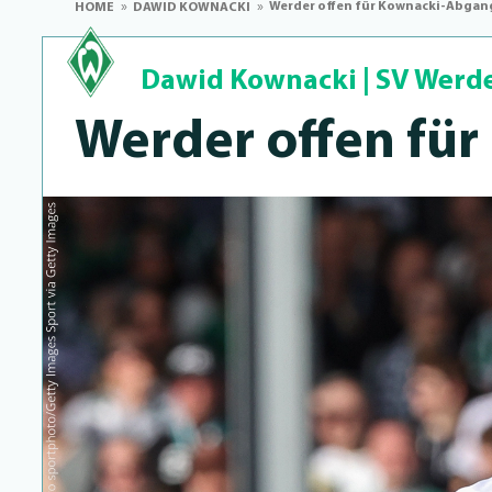
Werder offen für Kownacki-Abgan
HOME
DAWID KOWNACKI
Dawid Kownacki
|
SV Werd
Werder offen für