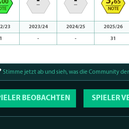
,
-
-
3,
00
65
OTE
NOTE
2/23
2023/24
2024/25
2025/26
1
-
-
31
?
Stimme jetzt ab und sieh, was die Community den
PIELER BEOBACHTEN
SPIELER 