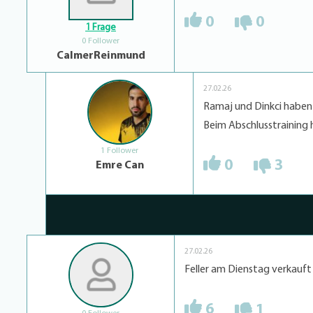
0
0
1 Frage
0 Follower
CalmerReinmund
27.02.26
Ramaj und Dinkci haben
Beim Abschlusstraining h
1 Follower
0
3
Emre Can
27.02.26
Feller am Dienstag verkauf
6
1