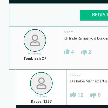
REGIS
27.02.26
Ich finde Ramaj nicht bundes
4
2
0 Follower
Tombisch OF
27.02.26
Die halbe Mannschaft i
12
0
0 Follower
Kayser1337