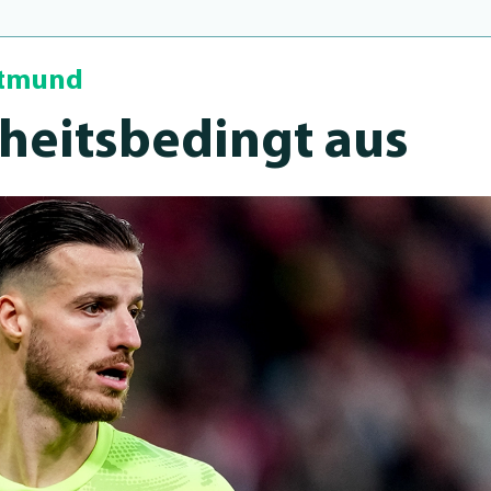
rtmund
heits­be­dingt aus