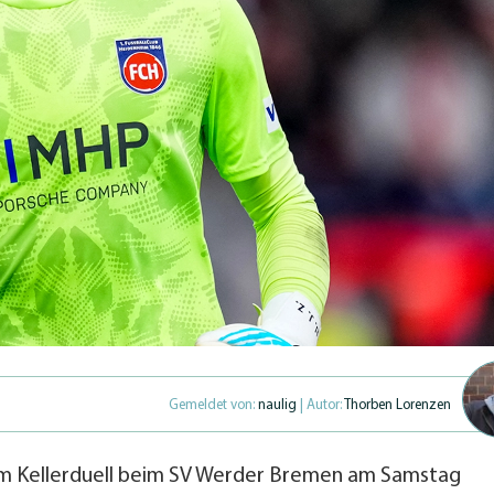
Gemeldet von:
naulig
| Autor:
Thorben Lorenzen
im Kellerduell beim SV Werder Bremen am Samstag