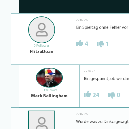
27.02.26
Ein Spieltag ohne Fehler vo
4
1
0 Follower
FlitzuDoan
27.02.26
Bin gespannt, ob wir da
0 Follower
24
0
Mark Bellingham
27.02.26
Würde was zu Dinkci gesagt