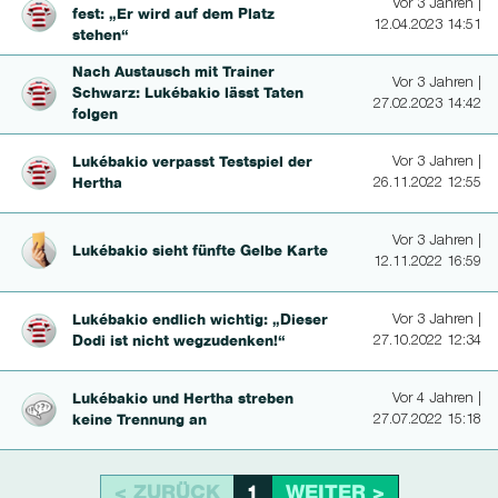
Vor 3 Jahren |
fest: „Er wird auf dem Platz
12.04.2023 14:51
stehen“
Nach Austausch mit Trainer
Vor 3 Jahren |
Schwarz: Lukébakio lässt Taten
27.02.2023 14:42
folgen
Lukébakio verpasst Testspiel der
Vor 3 Jahren |
Hertha
26.11.2022 12:55
Vor 3 Jahren |
Lukébakio sieht fünfte Gelbe Karte
12.11.2022 16:59
Lukébakio endlich wichtig: „Dieser
Vor 3 Jahren |
Dodi ist nicht weg­zu­den­ken!“
27.10.2022 12:34
Lukébakio und Hertha streben
Vor 4 Jahren |
keine Trennung an
27.07.2022 15:18
< ZURÜCK
WEITER >
1