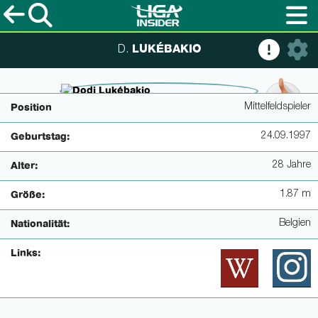
LUKÉBAKIO
D.
© imagoimages / Matthias Koch
Mittelfeldspieler
Position
24.09.1997
Geburtstag:
28 Jahre
Alter:
1.87 m
Größe:
Belgien
Nationalität:
Links: