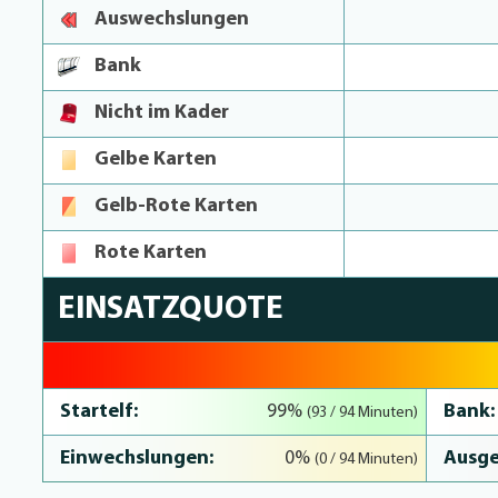
Auswechslungen
Bank
Nicht im Kader
Gelbe Karten
Gelb-Rote Karten
Rote Karten
EINSATZQUOTE
98.9% Complete
Startelf:
Bank:
99%
(93 / 94 Minuten)
Einwechslungen:
Ausge
0%
(0 / 94 Minuten)