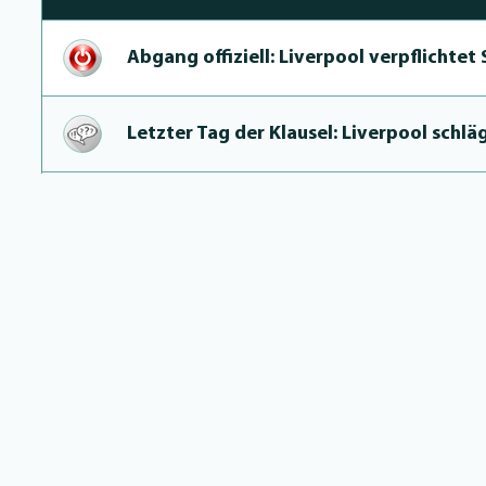
Abgang offiziell: Liverpool verpflichtet
Letzter Tag der Klausel: Liverpool schlä
Newcastle aus dem Rennen – Liverpool h
Deadline der Szobosz­lai-Klau­sel naht:
LigaInsider: Die Top-Elf der Saison 2022
RB-Verantwortli­che verstimmt: Szobosz