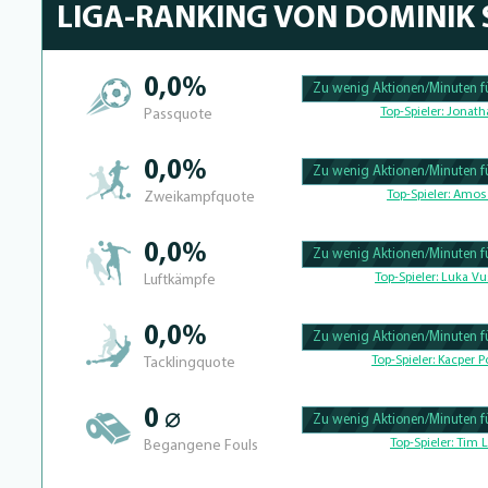
LIGA-RANKING VON DOMINIK
0,0%
Zu wenig Aktionen/Minuten fü
100.39682539683% Complete
Top-Spieler:
Jonath
Passquote
0,0%
Zu wenig Aktionen/Minuten fü
100.390625% Complete
Top-Spieler:
Amos 
Zweikampfquote
0,0%
Zu wenig Aktionen/Minuten fü
100.41493775934% Complete
Top-Spieler:
Luka Vu
Luftkämpfe
0,0%
Zu wenig Aktionen/Minuten fü
100.39682539683% Complete
Top-Spieler:
Kacper Po
Tacklingquote
0 ⌀
Zu wenig Aktionen/Minuten fü
100.4% Complete
Top-Spieler:
Tim L
Begangene Fouls