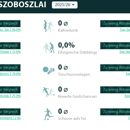
 SZOBOSZLAI
2025/26
0 ⌀
r Vergleich
Zu wenig Aktione
100.47619047619% 
an Tah | 96,0%
Top-Sp
Ballverluste
0,0%
r Vergleich
Zu wenig Aktione
100.46296296296% 
Pieper | 72,0%
Top-Spi
Erfolgreiche Dribblings
0 ⌀
r Vergleich
Zu wenig Aktione
100.4329004329% C
šković | 76,0%
To
Torschussvorlagen
0 ⌀
r Vergleich
Zu wenig Aktione
100.625% Complete
tulski | 75,0%
Top
Kreierte Großchancen
0 ⌀
r Vergleich
Zu wenig Aktione
100.46296296296% 
emperle | 2,66
T
Schüsse aufs Tor