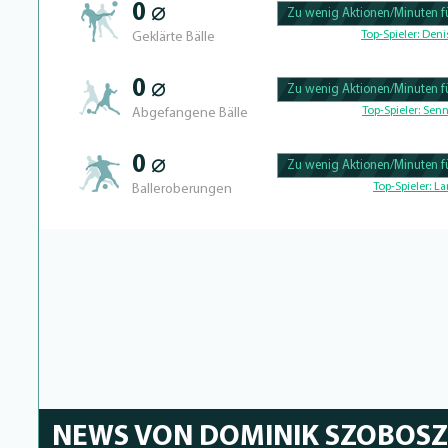
0 ⌀
Zu wenig Aktionen/Minuten fü
100.46728971963% Complete
Top-Spieler:
Denis
Geklärte Bälle
0 ⌀
Zu wenig Aktionen/Minuten fü
100.43859649123% Complete
Top-Spieler:
Senn
Abgefangene Bälle
0 ⌀
Zu wenig Aktionen/Minuten fü
100.40650406504% Complete
Top-Spieler:
La
Balleroberungen
NEWS VON DOMINIK SZOBOSZ