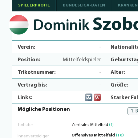
SPIELERPROFIL
BUNDESLIGA-DATEN
KRANKEN
Szobo
Dominik
Verein:
-
Nationalit
Position:
Mittelfeldspieler
Geburtsta
Trikotnummer:
-
Alter:
Vertrag bis:
-
Größe:
Links:
Starker Fu
Mögliche Positionen
1. 
Torhüter
Zentrales Mittelfeld
(1)
Offensives Mittelfeld
(16)
Innenverteidiger