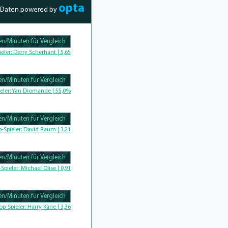
opta
Daten powered by
n/Minuten für Vergleich
Complete
ieler:
Derry Scherhant | 5,65
n/Minuten für Vergleich
Complete
eler:
Yan Diomande | 55,0%
n/Minuten für Vergleich
omplete
p-Spieler:
David Raum | 3,21
n/Minuten für Vergleich
-Spieler:
Michael Olise | 0,91
n/Minuten für Vergleich
Complete
op-Spieler:
Harry Kane | 3,36