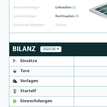
Rechtsverteidiger
Linksaußen
(2)
Linksverteidiger
Rechtsaußen
(9)
Defensives Mittelfeld
Stürmer
BILANZ
2025/26
Einsätze
Tore
Vorlagen
Startelf
Einwechslungen