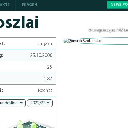
NEWS P
AKTE
FRAGEN
szlai
© imagoimages / RB Le
ät:
Ungarn
g:
25.10.2000
25
1.87
ß:
Rechts
Bundesliga
2022/23