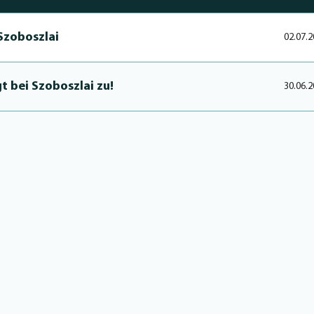
 Szoboszlai
02.07.2
gt bei Szoboszlai zu!
30.06.2
at bei Szoboszlai freie Bahn
30.06.2
 Engländer scharren mit den Hufen
28.06.2
/23!
06.06.2
lai heizt Gerüchteküche weiter an
01.06.2