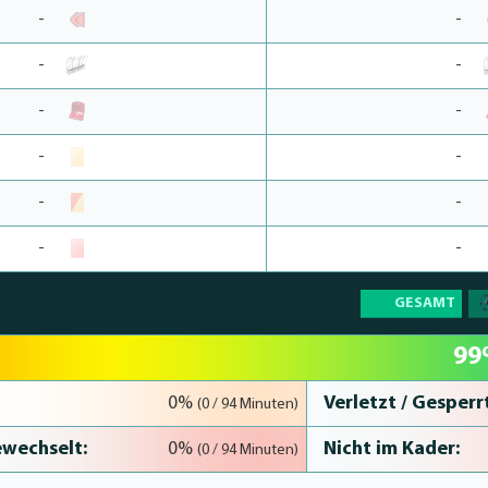
-
-
-
-
-
-
-
-
-
-
-
-
GESAMT
9
Verletzt / Gesperrt
0%
(0 / 94 Minuten)
wechselt:
Nicht im Kader:
0%
(0 / 94 Minuten)