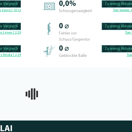
0,0%
r Vergleich
Zu wenig Aktione
100.42735042735% 
 Vavro | 10,12
Top-Spieler:
Schussgenauigkeit
0 ⌀
r Vergleich
Zu wenig Aktione
100.56497175141% 
e Lynen | 2,29
Top-
Fehler vor
Schuss/Gegentor
0 ⌀
r Vergleich
Zu wenig Aktione
100.46728971963% 
rs Ritzka | 2,29
Top
Geblockte Bälle
LAI