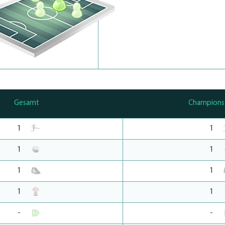
Gesamt
Champions
1
1
1
1
1
1
1
1
-
-