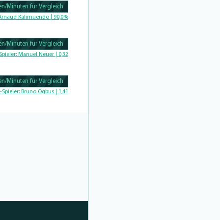
n/Minuten für Vergleich
Complete
Arnaud Kalimuendo | 90,0%
n/Minuten für Vergleich
Complete
Spieler:
Manuel Neuer | 0,32
n/Minuten für Vergleich
Complete
-Spieler:
Bruno Ogbus | 1,41