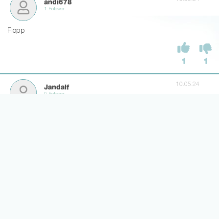
andi678
1 Follower
Flopp
1
1
10.05.24
Jandalf
0 Follower
Der spielt doch eh nicht😂
7
0