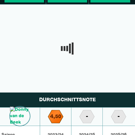
DURCHSCHNITTSNOTE
4,
-
-
50
Saison
2023/24
2024/25
2025/26