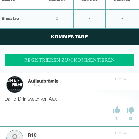
Einsätze
8
-
-
KOMMENTARE
REGISTRIEREN ZUM KOMMENTIEREN
10.05.24
Auflaufprämie
4 Follower
Daniel Drinkwater von Ajax
1
0
10.05.24
R10