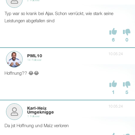
2 Follower
Typ war so krank bei Ajax. Schon verrückt, wie stark seine
Leistungen abgefallen sind
6
0
10.05.24
PML10
14 Follower
Hoffnung?? 😂😂
1
5
10.05.24
Karl-Heiz
Umgeknigge
1 Follower
Da jst Hoffnung und Malz verloren