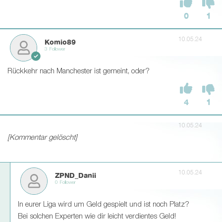
0
1
10.05.24
Komio89
3 Follower
Rückkehr nach Manchester ist gemeint, oder?
4
1
10.05.24
[Kommentar gelöscht]
10.05.24
ZPND_Danii
0 Follower
In eurer Liga wird um Geld gespielt und ist noch Platz?
Bei solchen Experten wie dir leicht verdientes Geld!