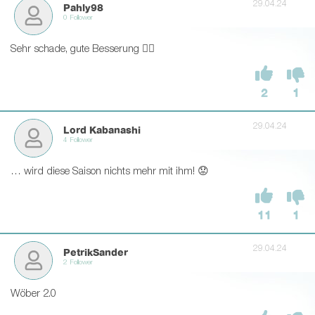
29.04.24
Pahly98
0 Follower
Sehr schade, gute Besserung 👍🏻
2
1
29.04.24
Lord Kabanashi
4 Follower
… wird diese Saison nichts mehr mit ihm! 😟
11
1
29.04.24
PetrikSander
2 Follower
Wöber 2.0