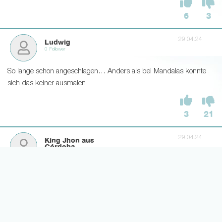
6
3
29.04.24
Ludwig
0 Follower
So lange schon angeschlagen… Anders als bei Mandalas konnte
sich das keiner ausmalen
3
21
29.04.24
King Jhon aus
Córdoba
1 Follower
Wieviele Malen fehlen diese Donyell denn noch?
3
13