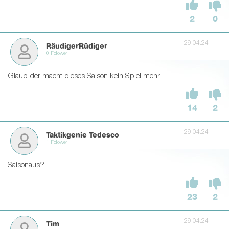
2
0
29.04.24
RäudigerRüdiger
0 Follower
Glaub der macht dieses Saison kein Spiel mehr
14
2
29.04.24
Taktikgenie Tedesco
1 Follower
Saisonaus?
23
2
29.04.24
Tim