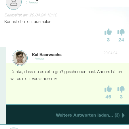
0 Follower
Bearbeitet am 29.04.24 13:18
Kannst dir nicht ausmalen
3
24
29.04.24
Kai Haarwachs
1 Follower
Danke, dass du es extra groß geschrieben hast. Anders hätten
wir es nicht verstanden 🧢
46
3
Weitere Antworten laden... (3)