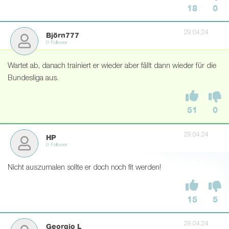
18
0
29.04.24
Björn777
0 Follower
Wartet ab, danach trainiert er wieder aber fällt dann wieder für die
Bundesliga aus.
51
0
29.04.24
HP
0 Follower
Nicht auszumalen sollte er doch noch fit werden!
15
5
29.04.24
Georgio L