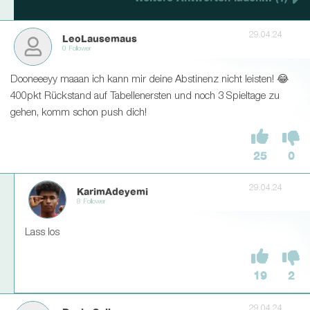
29.04.24
LeoLausemaus
0 Follower
Dooneeeyy maaan ich kann mir deine Abstinenz nicht leisten! 😂
400pkt Rückstand auf Tabellenersten und noch 3 Spieltage zu
gehen, komm schon push dich!
25
0
29.04.24
KarimAdeyemi
8 Follower
Lass los
19
2
29.04.24