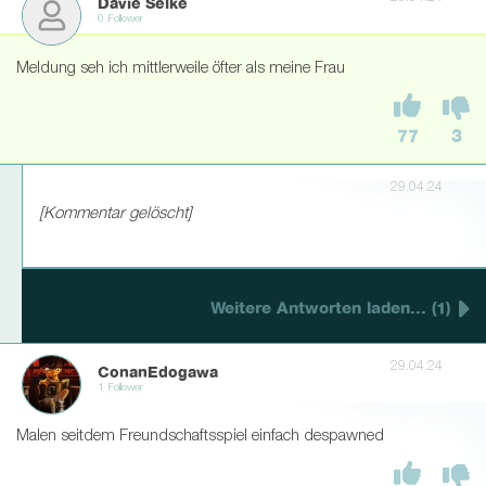
Davie Selke
0 Follower
Meldung seh ich mittlerweile öfter als meine Frau
77
3
29.04.24
[Kommentar gelöscht]
Weitere Antworten laden... (1)
29.04.24
ConanEdogawa
1 Follower
Malen seitdem Freundschaftsspiel einfach despawned