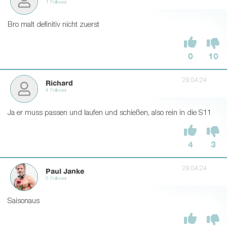
1 Follower
Bro malt definitiv nicht zuerst
0
10
29.04.24
Richard
4 Follower
Ja er muss passen und laufen und schießen, also rein in die S11
4
3
29.04.24
Paul Janke
0 Follower
Saisonaus