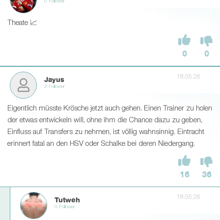
0 Follower
Theate 📈
0
0
18.05.26
Jayus
2 Follower
Eigentlich müsste Krösche jetzt auch gehen. Einen Trainer zu holen
der etwas entwickeln will, ohne ihm die Chance dazu zu geben,
Einfluss auf Transfers zu nehmen, ist völlig wahnsinnig. Eintracht
erinnert fatal an den HSV oder Schalke bei deren Niedergang.
16
36
18.05.26
Tutweh
0 Follower