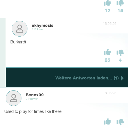
12
15
18.05.26
ekhymosis
3 Follower
Burkardt
25
4
Weitere Antworten laden... (1)
18.05.26
Benex09
0 Follower
Used to pray for times like these