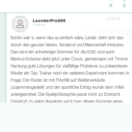
5
2
17.05.26
LeonderProfi95
2 Follower
Schön wär's, wenn das so einfach wäre. Leider zieht sich das
durch den ganzen Verein, Vorstand und Mannschaft inklusive.
Das wird ein schwieriger Sommer für die SGE und auch
Markus Krösche steht jetzt unter Druck, gemeinsam mit Timmo
Hardung gute Lösungen für vielfältige Probleme zu präsentieren.
Weder ein Top-Trainer noch ein weiteres Experiment kommen in
Frage. Der Kader ist mit Priorität auf Weiterverkäufe
zusammengestellt und der sportliche Erfolg wurde dem mMn
untergeordnet. Die Spielphilosophie passt nicht zu Eintracht
Frankfurt. In vielen Aspekten wird man diesen Sommer einen
Schritt zurück in Kauf nehmen müssen um anschließend
wieder zwei Schritte nach vorne machen zu können