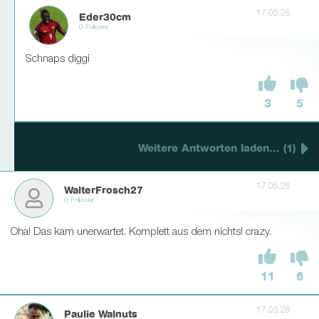
17.05.26
Eder30cm
0 Follower
Schnaps diggi
3
5
Weitere Antworten laden... (1)
17.05.26
WalterFrosch27
0 Follower
Oha! Das kam unerwartet. Komplett aus dem nichts! crazy.
11
6
17.05.26
Paulie Walnuts