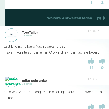
1
3
Weitere Antworten laden... (1)
17.05.26
TomTailor
0 Follower
Laut Bild ist Tullberg Nachfolgekandidat.
Insofern könnte auf den einen Clown, direkt der nächste folgen.
11
9
17.05.26
mike schranke
0 Follower
hatte was vom drachengame in einer light version - gewonnen hat
keiner