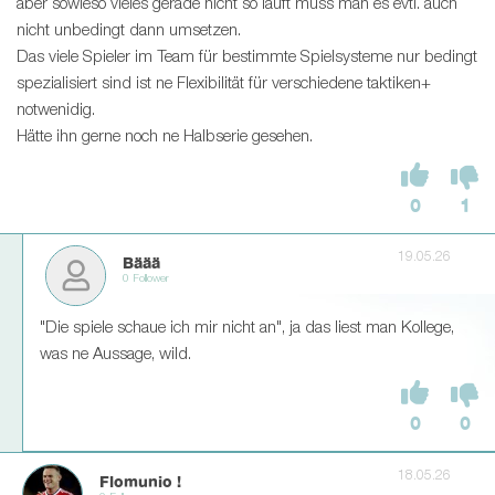
aber sowieso vieles gerade nicht so läuft muss man es evtl. auch
nicht unbedingt dann umsetzen.
Das viele Spieler im Team für bestimmte Spielsysteme nur bedingt
spezialisiert sind ist ne Flexibilität für verschiedene taktiken+
notwenidig.
Hätte ihn gerne noch ne Halbserie gesehen.
0
1
19.05.26
Bäää
0 Follower
"Die spiele schaue ich mir nicht an", ja das liest man Kollege,
was ne Aussage, wild.
0
0
18.05.26
Flomunio !