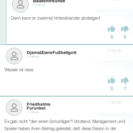
Balatonfreunde
0 Follower
Dann kann er zweimal hintereinander absteigen!
3
5
17.05.26
DjamalZianeFußballgott
0 Follower
Wasser ist nass.
3
7
17.05.26
Friedhelms
Furunkel
1 Follower
Es gab nicht "den einen Schuldigen"! Vorstand, Management und
Spieler haben ihren Beitrag geleistet, daß diese Saison in der