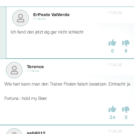
17.05.26
ErPesto ValVerde
0 Follower
Ich fand den jetzt eig gar nicht schlecht
0
6
17.05.26
Terence
1 Follower
Wie hart kann man den Trainer Posten falsch besetzen. Eintracht: ja
Fortuna : hold my Beer
24
3
17.05.26
seb9012