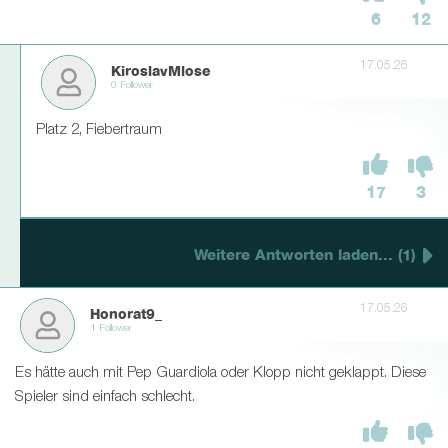
6
12
17.05.26
KiroslavMlose
0 Follower
Platz 2, Fiebertraum
17
3
Weitere Antworten laden... (1)
17.05.26
Honorat9_
1 Follower
Es hätte auch mit Pep Guardiola oder Klopp nicht geklappt. Diese
Spieler sind einfach schlecht.