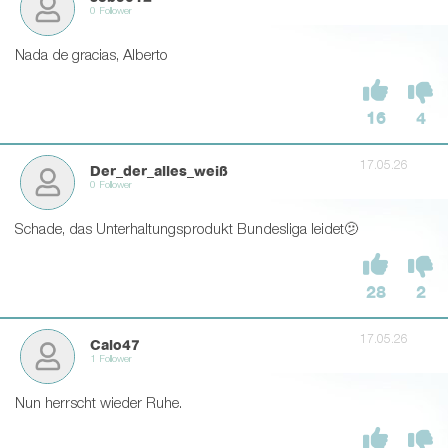
0 Follower
Nada de gracias, Alberto
16
4
17.05.26
Der_der_alles_weiß
0 Follower
Schade, das Unterhaltungsprodukt Bundesliga leidet🫤
28
2
17.05.26
Calo47
1 Follower
Nun herrscht wieder Ruhe.