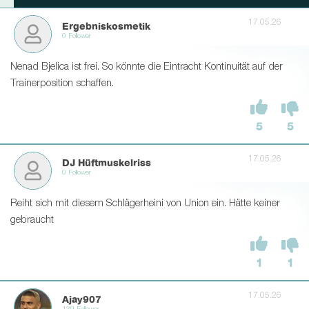
17.05.26
Ergebniskosmetik
0 Follower
Nenad Bjelica ist frei. So könnte die Eintracht Kontinuität auf der
Trainerposition schaffen.
5
5
17.05.26
DJ Hüftmuskelriss
0 Follower
Reiht sich mit diesem Schlägerheini von Union ein. Hätte keiner
gebraucht
1
1
17.05.26
Ajay907