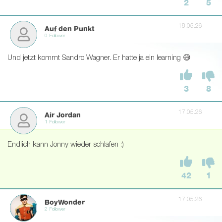
2
5
18.05.26
Auf den Punkt
0 Follower
Und jetzt kommt Sandro Wagner. Er hatte ja ein learning 😅
3
8
17.05.26
Air Jordan
1 Follower
Endlich kann Jonny wieder schlafen :)
42
1
17.05.26
BoyWonder
2 Follower