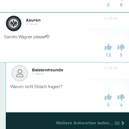
0
6
17.05.26
Asuren
0 Follower
Sandro Wagner please🫡
13
5
17.05.26
Balatonfreunde
0 Follower
Warum nicht Streich fragen!?
0
4
Weitere Antworten laden... (2)