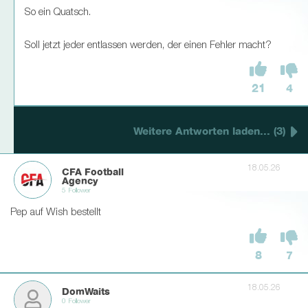
So ein Quatsch.
Soll jetzt jeder entlassen werden, der einen Fehler macht?
21
4
Weitere Antworten laden... (3)
18.05.26
CFA Football
Agency
5 Follower
Pep auf Wish bestellt
8
7
18.05.26
DomWaits
0 Follower