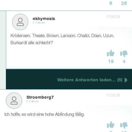
6
26
17.05.26
ekhymosis
3 Follower
Kristensen, Theate, Brown, Larsson, Chaibi, Doan, Uzun,
Burkardt alle schlecht?
19
4
Weitere Antworten laden... (5)
17.05.26
Stroemberg7
0 Follower
Ich hoffe, es wird eine hohe Abfindung fällig.