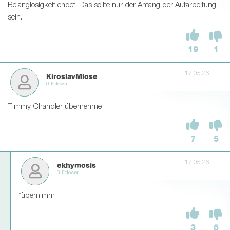
Belanglosigkeit endet. Das sollte nur der Anfang der Aufarbeitung
sein.
19
1
17.05.26
KiroslavMlose
0 Follower
Timmy Chandler übernehme
7
5
17.05.26
ekhymosis
3 Follower
*übernimm
3
5