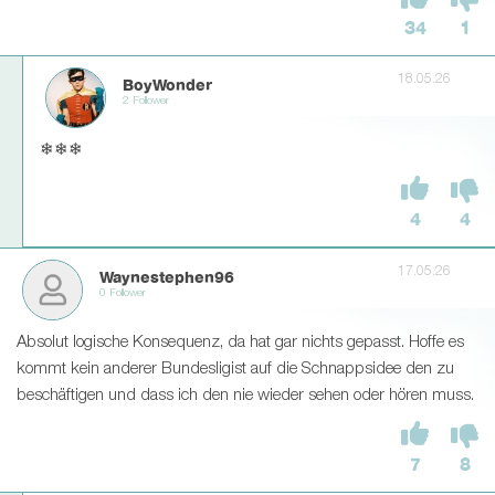
34
1
18.05.26
BoyWonder
2 Follower
❄❄❄
4
4
17.05.26
Waynestephen96
0 Follower
Absolut logische Konsequenz, da hat gar nichts gepasst. Hoffe es
kommt kein anderer Bundesligist auf die Schnappsidee den zu
beschäftigen und dass ich den nie wieder sehen oder hören muss.
7
8