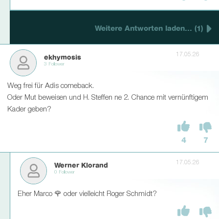
Weitere Antworten laden... (1)
17.05.26
ekhymosis
3 Follower
Weg frei für Adis comeback.
Oder Mut beweisen und H. Steffen ne 2. Chance mit vernünftigem
Kader geben?
4
7
17.05.26
Werner Klorand
0 Follower
Eher Marco 🌹 oder vielleicht Roger Schmidt?