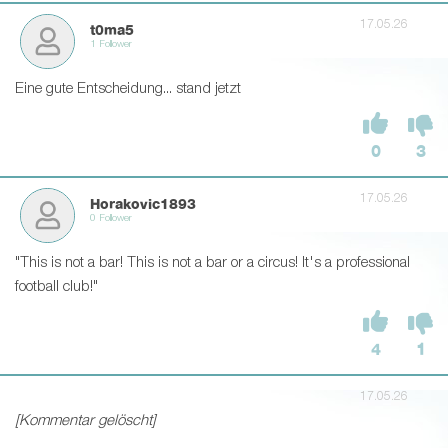
17.05.26
t0ma5
1 Follower
Eine gute Entscheidung... stand jetzt
0
3
17.05.26
Horakovic1893
0 Follower
"This is not a bar! This is not a bar or a circus! It's a professional
football club!"
4
1
17.05.26
[Kommentar gelöscht]