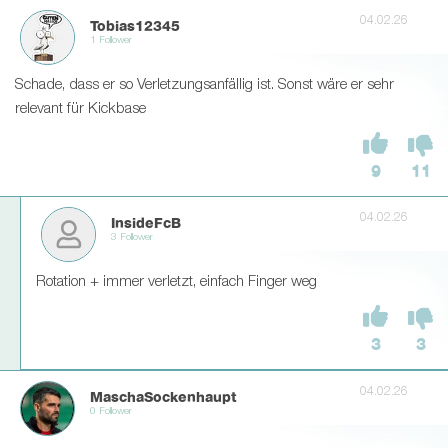
04.02.26
Tobias12345
1 Follower
Schade, dass er so Verletzungsanfällig ist. Sonst wäre er sehr
relevant für Kickbase
9
11
04.02.26
InsideFcB
3 Follower
Rotation + immer verletzt, einfach Finger weg
3
3
04.02.26
MaschaSockenhaupt
0 Follower