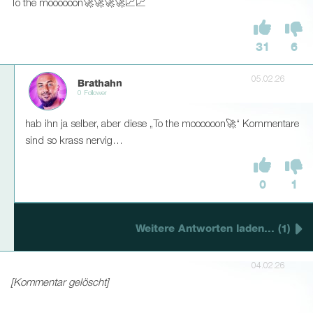
To the moooooon🚀🚀🚀🚀📈📈
31
6
05.02.26
Brathahn
0 Follower
hab ihn ja selber, aber diese „To the moooooon🚀“ Kommentare
sind so krass nervig…
0
1
Weitere Antworten laden... (1)
04.02.26
[Kommentar gelöscht]