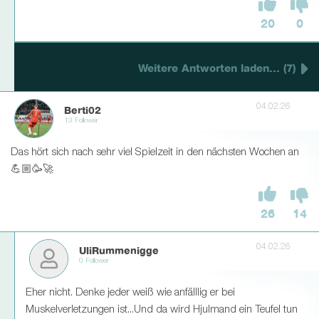
20
0
Weitere Antworten laden... (7)
04.02.26
Berti02
13 Follower
Das hört sich nach sehr viel Spielzeit in den nächsten Wochen an
💪🏼🥳🚀
26
14
04.02.26
UliRummenigge
0 Follower
Eher nicht. Denke jeder weiß wie anfälllig er bei
Muskelverletzungen ist...Und da wird Hjulmand ein Teufel tun