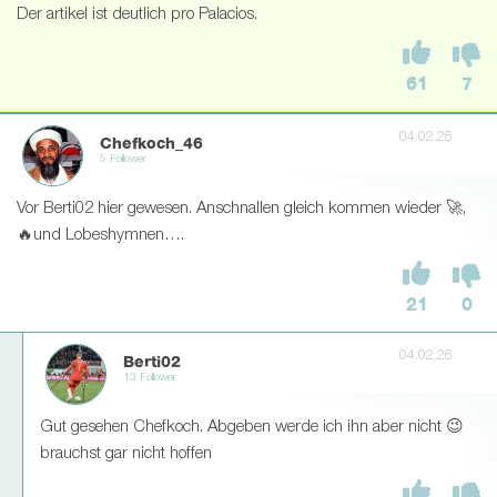
Der artikel ist deutlich pro Palacios.
61
7
04.02.26
Chefkoch_46
5 Follower
Vor Berti02 hier gewesen. Anschnallen gleich kommen wieder 🚀,
🔥und Lobeshymnen….
21
0
04.02.26
Berti02
13 Follower
Gut gesehen Chefkoch. Abgeben werde ich ihn aber nicht 😉
brauchst gar nicht hoffen