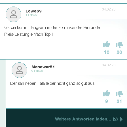
04.02.26
Löwe69
1 Follower
Garcia kommt langsam in der Form von der Hinrunde...
Preis/Leistung einfach Top !
10
20
04.02.26
Manowar51
0 Follower
Der sah neben Pala leider nicht ganz so gut aus
9
21
Weitere Antworten laden... (2)