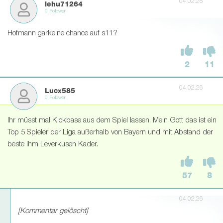
04.02.26
lehu71264
0 Follower
Hofmann garkeine chance auf s11?
2
11
04.02.26
Lucx585
0 Follower
Ihr müsst mal Kickbase aus dem Spiel lassen. Mein Gott das ist ein
Top 5 Spieler der Liga außerhalb von Bayern und mit Abstand der
beste ihm Leverkusen Kader.
57
8
04.02.26
[Kommentar gelöscht]