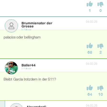
1
0
04.02.26
Brummienator der
Grosse
0 Follower
palacios oder bellingham
68
2
04.02.26
Baller44
2 Follower
Bleibt Garcia trotzdem in der S11?
64
10
04.02.26