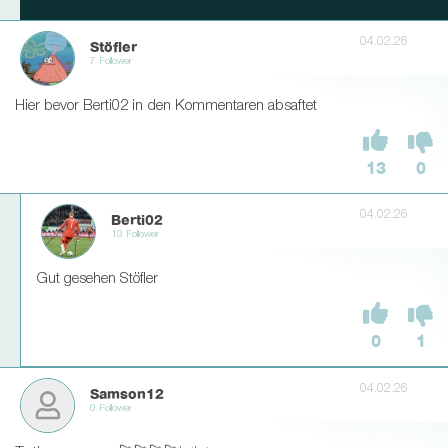
04.02.26
Stöfler
7 Follower
Hier bevor Berti02 in den Kommentaren absaftet
13
0
04.02.26
Berti02
13 Follower
Gut gesehen Stöfler
0
1
04.02.26
Samson12
0 Follower