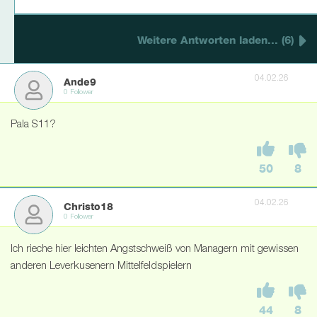
Weitere Antworten laden... (6)
04.02.26
Ande9
0 Follower
Pala S11?
50
8
04.02.26
Christo18
0 Follower
Ich rieche hier leichten Angstschweiß von Managern mit gewissen
anderen Leverkusenern Mittelfeldspielern
44
8