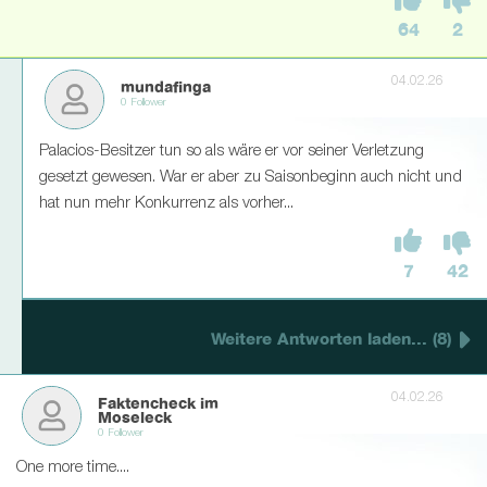
64
2
04.02.26
mundafinga
0 Follower
Palacios-Besitzer tun so als wäre er vor seiner Verletzung
gesetzt gewesen. War er aber zu Saisonbeginn auch nicht und
hat nun mehr Konkurrenz als vorher...
7
42
Weitere Antworten laden... (8)
04.02.26
Faktencheck im
Moseleck
0 Follower
One more time....