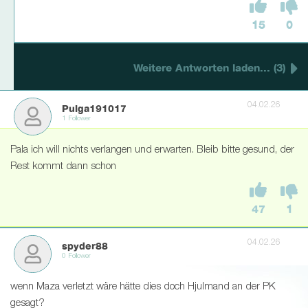
15
0
Weitere Antworten laden... (3)
04.02.26
Pulga191017
1 Follower
Pala ich will nichts verlangen und erwarten. Bleib bitte gesund, der
Rest kommt dann schon
47
1
04.02.26
spyder88
0 Follower
wenn Maza verletzt wäre hätte dies doch Hjulmand an der PK
gesagt?