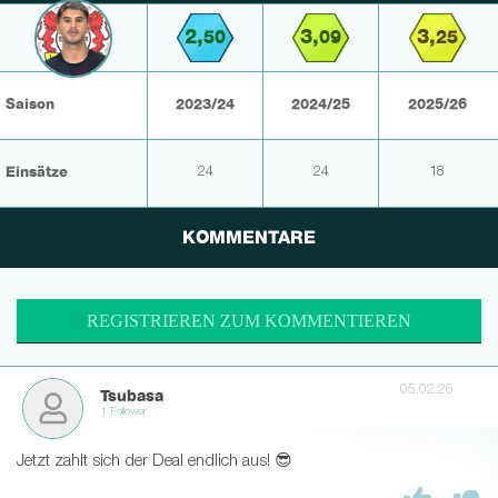
2,
3,
3,
50
09
25
Saison
2023/24
2024/25
2025/26
Einsätze
24
24
18
KOMMENTARE
REGISTRIEREN ZUM KOMMENTIEREN
05.02.26
Tsubasa
1 Follower
Jetzt zahlt sich der Deal endlich aus! 😎