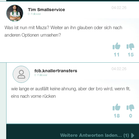
04.02.26
Tim Smallservice
0 Follower
Was ist nun mit Maza? Weiter an ihn glauben oder sich nach
anderen Optionen umsehen?
11
15
04.02.26
fcb.knallertransfers
0 Follower
wie lange er ausfällt keine ahnung, aber der bro wird, wenn fit,
eins nach vorne rücken
18
0
Weitere Antworten laden... (1)