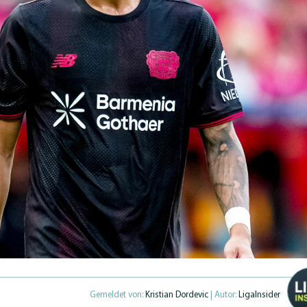
Gemeldet von:
Kristian Dordevic
| Autor:
LigaInsider