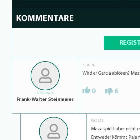
KOMMENTARE
REGIS
30.01.26
Wird er Garcia ablösen? Ma
0
6
0 Follower
Frank-Walter Steinmeier
30.01.26
Maza spielt aber nicht m
Entweder kömmt Pala fü