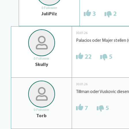
0 Follower
3
2
JuliPilz
30.01.26
Palacios oder Majer stellen 
22
5
0 Follower
Skully
30.01.26
Tillman oder Vuskovic diesen
7
5
0 Follower
Torb