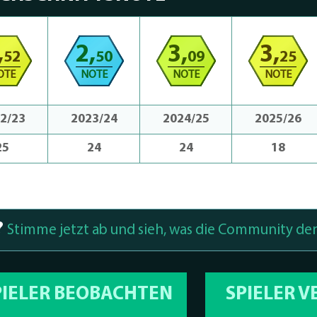
,
2,
3,
3,
52
50
09
25
OTE
NOTE
NOTE
NOTE
2/23
2023/24
2024/25
2025/26
25
24
24
18
?
Stimme jetzt ab und sieh, was die Community den
PIELER BEOBACHTEN
SPIELER 