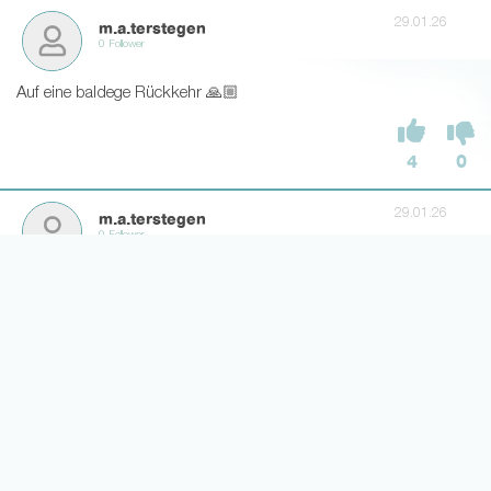
29.01.26
m.a.terstegen
0 Follower
Auf eine baldege Rückkehr 🙏🏼
4
0
29.01.26
m.a.terstegen
0 Follower
Neue Dompe
2
0