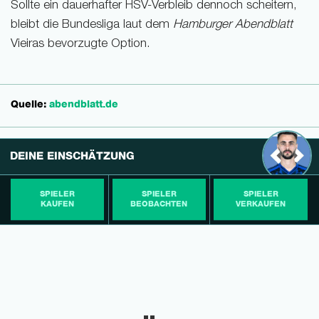
Sollte ein dauerhafter HSV-Verbleib dennoch scheitern,
bleibt die Bundesliga laut dem
Hamburger Abendblatt
Vieiras bevorzugte Option.
Quelle:
abendblatt.de
DEINE EINSCHÄTZUNG
SPIELER
SPIELER
SPIELER
KAUFEN
BEOBACHTEN
VERKAUFEN