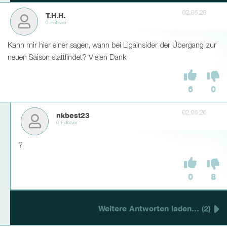
02.06.26
T.H.H.
0 Follower
Kann mir hier einer sagen, wann bei Ligainsider der Übergang zur
neuen Saison stattfindet? Vielen Dank
6
0
02.06.26
nkbest23
0 Follower
?
0
8
Weitere Antworten laden... (2)