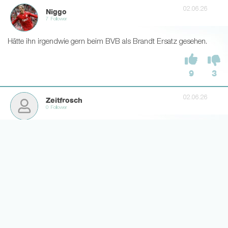
02.06.26
Niggo
7 Follower
Hätte ihn irgendwie gern beim BVB als Brandt Ersatz gesehen.
9
3
02.06.26
Zeitfrosch
0 Follower
Bei solchen Spielern musst du halt anfangen, wenn das mit dem
dauerhaften Ligaverbleib etwas werden soll. Schatulle auf!
2
5