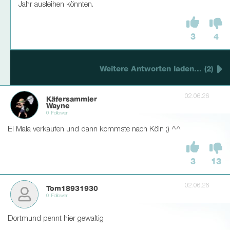
Jahr ausleihen könnten.
3
4
Weitere Antworten laden... (2)
02.06.26
Käfersammler
Wayne
0 Follower
El Mala verkaufen und dann kommste nach Köln ;) ^^
3
13
02.06.26
Tom18931930
0 Follower
Dortmund pennt hier gewaltig