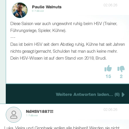
02.06.26
Paulie Walnuts
8 Follower
Diese Saison war auch ungewohnt ruhig beim HSV (Trainer,
Führungsriege, Spieler, Kühne).
---
Das ist beim HSV seit dem Abstieg ruhig, Kühne hat seit Jahren
nichts gesagt/gemacht, Schulden hat man auch keine mehr.
Dein HSV-Wissen ist auf dem Stand von 2018, Brudi.
15
2
Weitere Antworten laden... (6)
02.06.26
NdHSV1887!!!
1 Follower
Luka, Vieira und Gronbaek wollen alle bleiben!! Werden sie nicht,