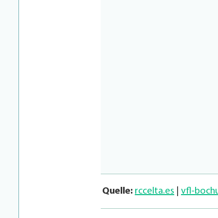
Quelle:
rccelta.es
|
vfl-boch