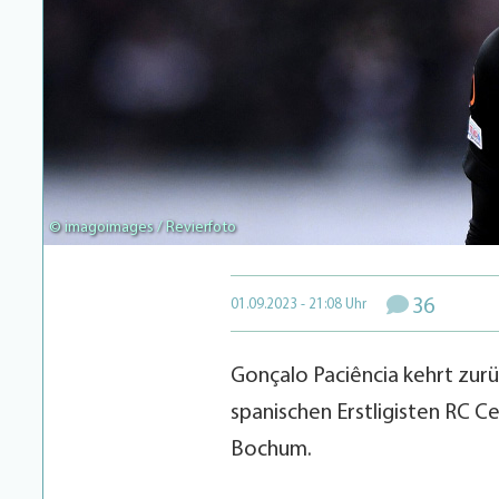
© imagoimages / Revierfoto
36
01.09.2023 - 21:08 Uhr
Gonçalo Paciência kehrt zurü
spanischen Erstligisten RC C
Bochum.