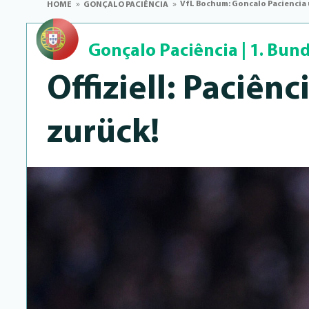
VfL Bochum: Goncalo Paciencia
HOME
GONÇALO PACIÊNCIA
Gonçalo Paciência
|
1. Bun
Offiziell: Paciên
zurück!