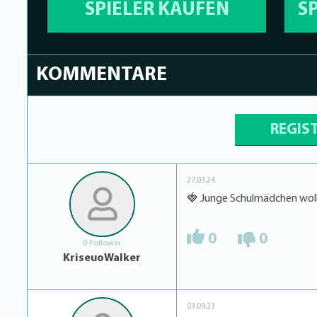
SPIELER KAUFEN
S
KOMMENTARE
REGIS
27.03.24
🍓 Junge Schulmädchen wolle
0
0
0 Follower
KriseuoWalker
03.09.23