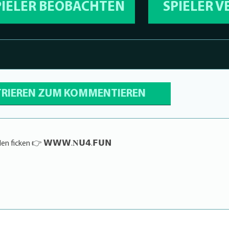
PIELER BEOBACHTEN
SPIELER 
TRIEREN ZUM KOMMENTIEREN
n ficken 👉 𝗪𝗪𝗪.𝐍𝗨𝟰.𝗙𝗨𝗡