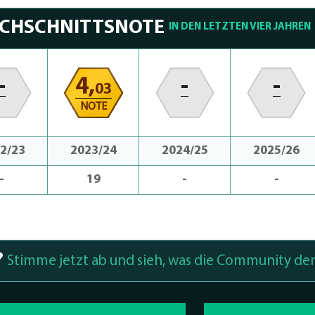
RCHSCHNITTSNOTE
IN DEN LETZTEN VIER JAHREN
-
4,
-
-
03
NOTE
2/23
2023/24
2024/25
2025/26
-
19
-
-
?
Stimme jetzt ab und sieh, was die Community den