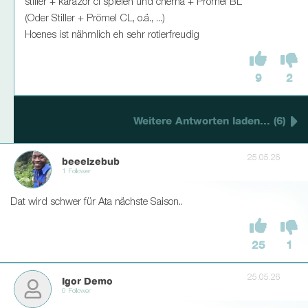
stiller + karazor cl spielen und chema + Prömel BL
(Oder Stiller + Prömel CL, o.ä., ...)
Hoenes ist nähmlich eh sehr rotierfreudig
9
2
Weitere Antworten laden... (6)
25.05.26
beeelzebub
1 Follower
Dat wird schwer für Ata nächste Saison..
25
1
25.05.26
Igor Demo
0 Follower