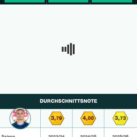
DURCHSCHNITTSNOTE
3,
4,
3,
79
00
73
Saison
2023/24
2024/25
2025/26