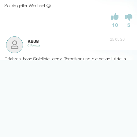
So ein geiler Wechsel 😍
10
5
25.05.26
KBJ8
0 Follower
Erfahren, hohe Spielintelligenz, Torgefahr und die nötige Härte in
intensiven Spielen. Absolut logischer Transfer, könnte gut abgehen
unter Hoeneß. Lets go🤍❤
14
2