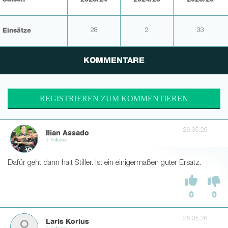
Einsätze
28
2
33
KOMMENTARE
REGISTRIEREN ZUM KOMMENTIEREN
26.05.26
Ilian Assado
3 Follower
Dafür geht dann halt Stiller. Ist ein einigermaßen guter Ersatz.
0
0
25.05.26
Laris Korius