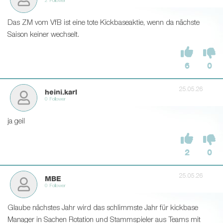
2 Follower
Das ZM vom VfB ist eine tote Kickbaseaktie, wenn da nächste
Saison keiner wechselt.
6
0
25.05.26
heini.karl
0 Follower
ja geil
2
0
25.05.26
MBE
0 Follower
Glaube nächstes Jahr wird das schlimmste Jahr für kickbase
Manager in Sachen Rotation und Stammspieler aus Teams mit