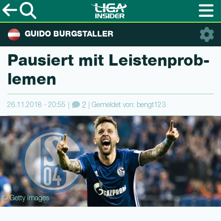
GUIDO BURGSTALLER
Pausiert mit Leis­tenprob­
le­men
26.11.2018 - 20:55
2
Gemeldet von: bengt123
© Getty images