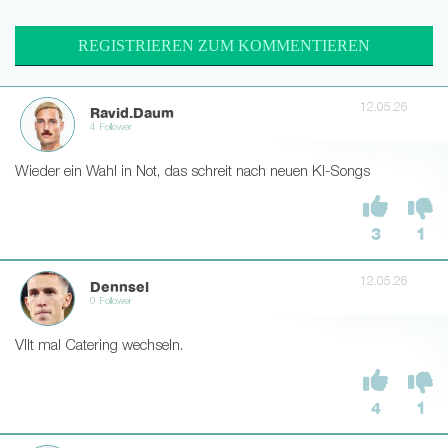
REGISTRIEREN ZUM KOMMENTIEREN
12.05.26
Ravid.Daum
4 Follower
Wieder ein Wahl in Not, das schreit nach neuen KI-Songs
3
1
12.05.26
Dennsel
0 Follower
Vllt mal Catering wechseln.
4
1