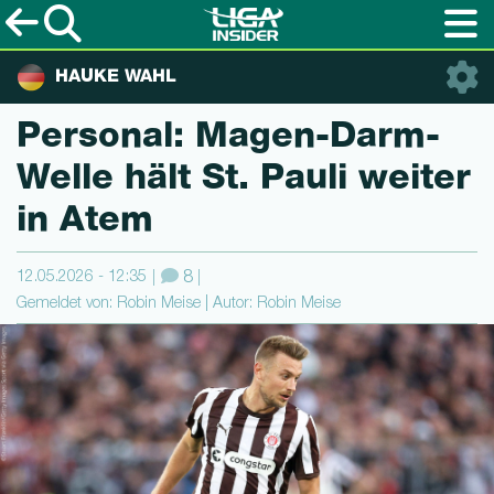
HAUKE WAHL
Personal: Ma­gen-Darm-
Wel­le hält St. Pauli weiter
in Atem
12.05.2026 - 12:35
8
Gemeldet von: Robin Meise | Autor: Robin Meise