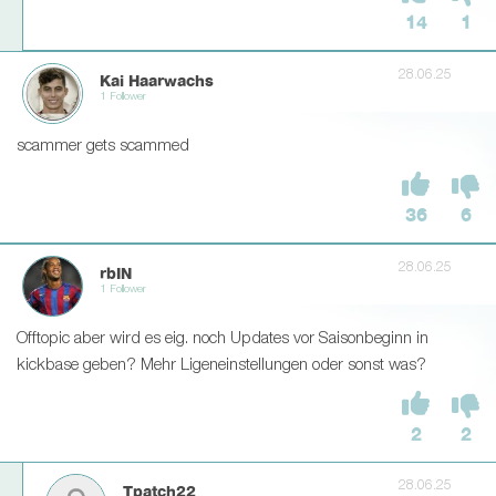
14
1
28.06.25
Kai Haarwachs
1 Follower
scammer gets scammed
36
6
28.06.25
rbIN
1 Follower
Offtopic aber wird es eig. noch Updates vor Saisonbeginn in
kickbase geben? Mehr Ligeneinstellungen oder sonst was?
2
2
28.06.25
Tpatch22