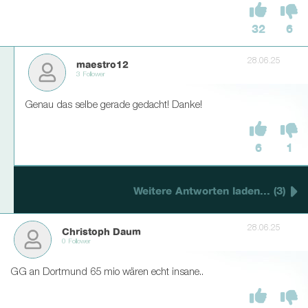
32
6
28.06.25
maestro12
3 Follower
Genau das selbe gerade gedacht! Danke!
6
1
Weitere Antworten laden... (3)
28.06.25
Christoph Daum
0 Follower
GG an Dortmund 65 mio wären echt insane..