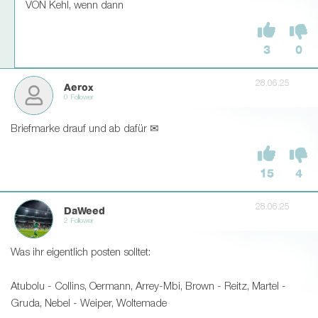
VON Kehl, wenn dann
3
0
28.06.25
Aerox
0 Follower
Briefmarke drauf und ab dafür ✉
15
4
28.06.25
DaWeed
2 Follower
Was ihr eigentlich posten solltet:
Atubolu - Collins, Oermann, Arrey-Mbi, Brown - Reitz, Martel -
Gruda, Nebel - Weiper, Woltemade