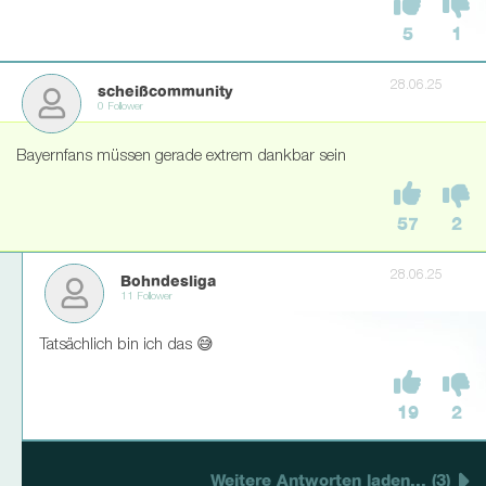
5
1
28.06.25
scheißcommunity
0 Follower
Bayernfans müssen gerade extrem dankbar sein
57
2
28.06.25
Bohndesliga
11 Follower
Tatsächlich bin ich das 😅
19
2
Weitere Antworten laden... (3)