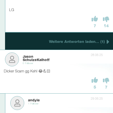
LG
7
14
Weitere Antworten laden... (1)
28.06.25
Jason
SchulzeKalhoff
0 Follower
Dicker Scam gg Kehl 😂💪🏻
5
7
29.06.25
andyle
1 Follower