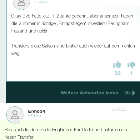
1 Follower
Okay Bvb hatte jetzt 1-2 Jahre gepennt, aber ansonsten haben
die ja immer in richtige „Eintagsfliegen“ investiert (Bellingham,
Haaland und co)💀
Transfers diese Saison sind bisher auch wieder auf dem richten
weg
30
1
Weitere Antworten laden... (4)
28.06.25
Enno34
0 Follower
Boa sind die dumm die Engländer. Für Dortmund natürlich ein
riesen Transfer!