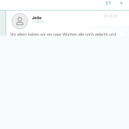
21
4
28.06.25
Jelle
0 Follower
Vor allem haben vor ein paar Wochen alle noch gelacht und
meinten dass wir unbedingt die 50 Mio mitnehmen sollen.
Endlich mal Eier bewiesen und gut gepokert💪🏼
10
2