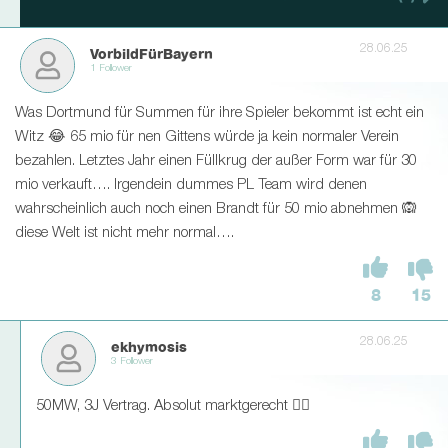
28.06.25
VorbildFürBayern
1 Follower
Was Dortmund für Summen für ihre Spieler bekommt ist echt ein
Witz 😂 65 mio für nen Gittens würde ja kein normaler Verein
bezahlen. Letztes Jahr einen Füllkrug der außer Form war für 30
mio verkauft…. Irgendein dummes PL Team wird denen
wahrscheinlich auch noch einen Brandt für 50 mio abnehmen 🙉
diese Welt ist nicht mehr normal….
8
15
28.06.25
ekhymosis
3 Follower
50MW, 3J Vertrag. Absolut marktgerecht 🤷‍♂