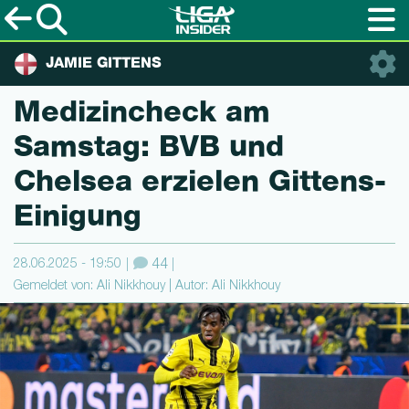
JAMIE GITTENS
Medizincheck am
Samstag: BVB und
Chelsea erzielen Git­tens-
Eini­gung
28.06.2025 - 19:50
44
Gemeldet von: Ali Nikkhouy | Autor: Ali Nikkhouy