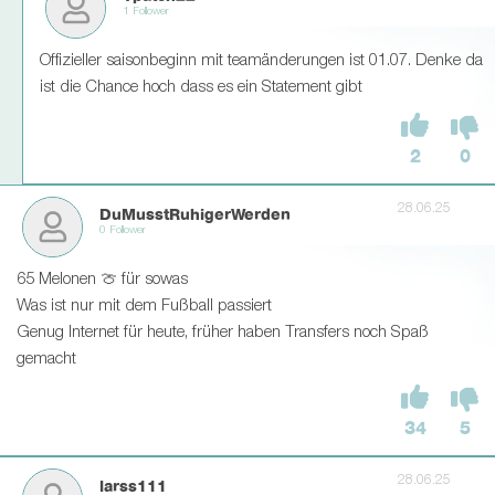
1 Follower
Offizieller saisonbeginn mit teamänderungen ist 01.07. Denke da
ist die Chance hoch dass es ein Statement gibt
2
0
28.06.25
DuMusstRuhigerWerden
0 Follower
65 Melonen 🍈 für sowas
Was ist nur mit dem Fußball passiert
Genug Internet für heute, früher haben Transfers noch Spaß
gemacht
34
5
28.06.25
larss111