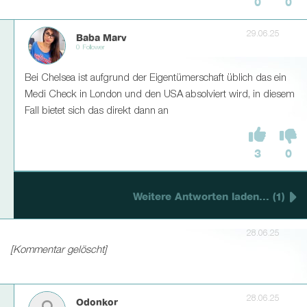
0
0
29.06.25
Baba Marv
0 Follower
Bei Chelsea ist aufgrund der Eigentümerschaft üblich das ein
Medi Check in London und den USA absolviert wird, in diesem
Fall bietet sich das direkt dann an
3
0
Weitere Antworten laden... (1)
28.06.25
[Kommentar gelöscht]
28.06.25
Odonkor