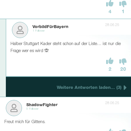
4
1
28.06.25
VorbildFürBayern
1 Follower
Halber Stuttgart Kader steht schon auf der Liste… ist nur die
Frage wer es wird 🙊
2
20
Weitere Antworten laden... (3)
28.06.25
ShadowFighter
0 Follower
Freut mich für Gittens.