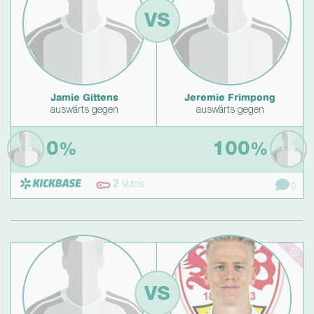
VS
Jamie Gittens
Jeremie Frimpong
auswärts gegen
auswärts gegen
0
100
%
%
2
Votes
0
VS