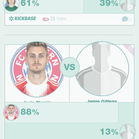
61
39
%
%
28
Votes
0
VS
Jamie Gittens
Josip Stanišić
auswärts gegen
Heimspiel gegen
88
%
Borussia Dortmund
13
%