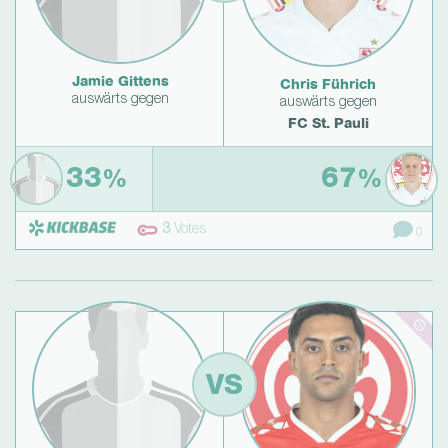
Jamie Gittens
Chris Führich
auswärts gegen
auswärts gegen
FC St. Pauli
33
67
%
%
3
Votes
0
VS