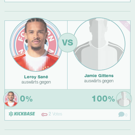
VS
Jamie Gittens
Leroy Sané
auswärts gegen
auswärts gegen
0
100
%
%
2
Votes
0