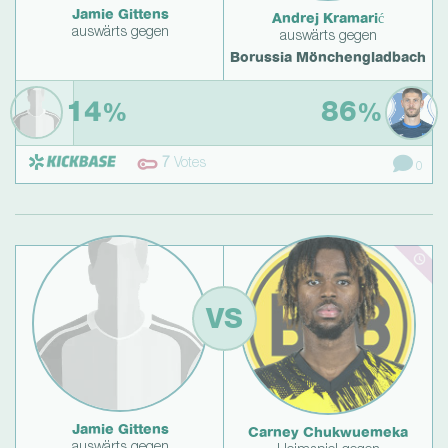
Jamie Gittens
Andrej Kramarić
auswärts gegen
auswärts gegen
Borussia Mönchengladbach
14
86
%
%
7
Votes
0
VS
Jamie Gittens
Carney Chukwuemeka
auswärts gegen