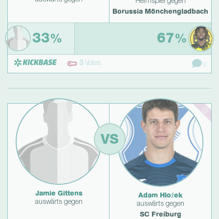
Heimspiel gegen
Borussia Mönchengladbach
33
67
%
%
3
Votes
0
VS
Jamie Gittens
Adam Hložek
auswärts gegen
auswärts gegen
SC Freiburg