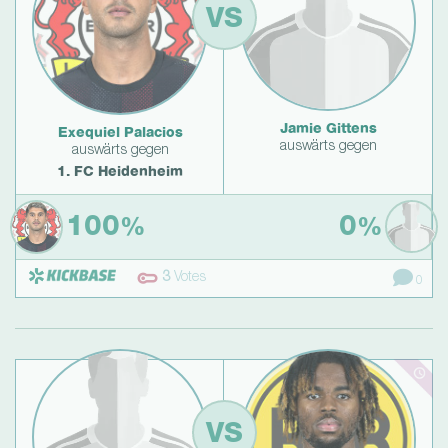
VS
Jamie Gittens
Exequiel Palacios
auswärts gegen
auswärts gegen
1. FC Heidenheim
100
0
%
%
3
Votes
0
VS