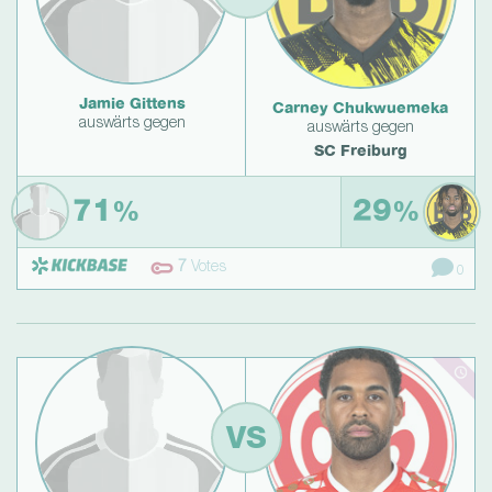
Jamie Gittens
Carney Chukwuemeka
auswärts gegen
auswärts gegen
SC Freiburg
71
29
%
%
7
Votes
0
VS