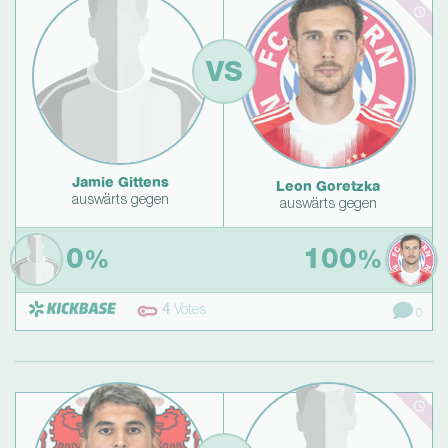
VS
Jamie Gittens
Leon Goretzka
auswärts gegen
auswärts gegen
0
100
%
%
4
Votes
0