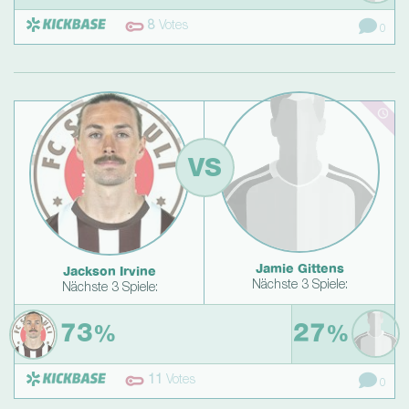
8
Votes
0
VS
Jamie Gittens
Jackson Irvine
Nächste 3 Spiele:
Nächste 3 Spiele:
73
27
%
%
11
Votes
0