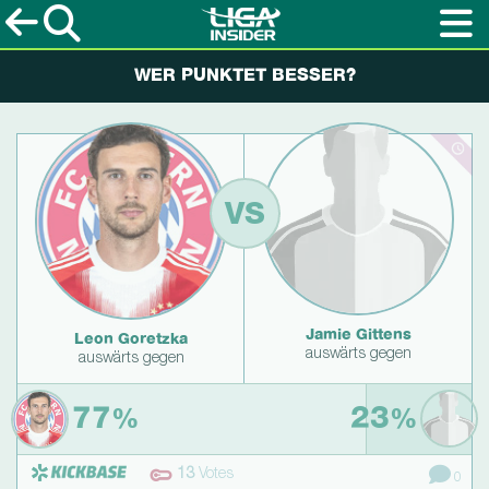
WER PUNKTET BESSER?
VS
Jamie Gittens
Leon Goretzka
auswärts gegen
auswärts gegen
77
23
%
%
13
Votes
0