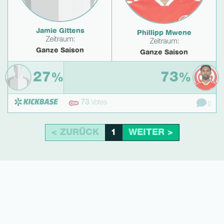
Jamie Gittens
Phillipp Mwene
Zeitraum:
Zeitraum:
Ganze Saison
Ganze Saison
27
73
%
%
73
Votes
0
< ZURÜCK
WEITER >
1