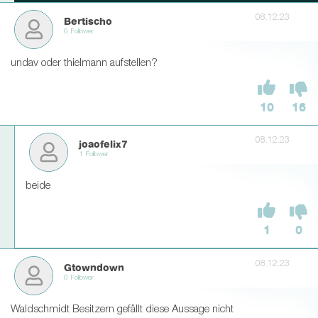
08.12.23
Bertischo
0 Follower
undav oder thielmann aufstellen?
10
16
08.12.23
joaofelix7
1 Follower
beide
1
0
08.12.23
Gtowndown
0 Follower
Waldschmidt Besitzern gefällt diese Aussage nicht