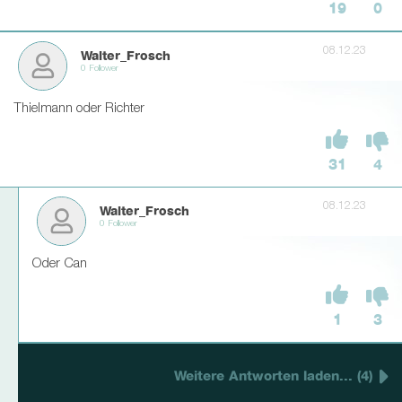
19
0
08.12.23
Walter_Frosch
0 Follower
Thielmann oder Richter
31
4
08.12.23
Walter_Frosch
0 Follower
Oder Can
1
3
Weitere Antworten laden... (4)