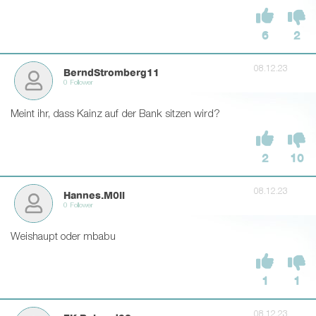
6
2
08.12.23
BerndStromberg11
0 Follower
Meint ihr, dass Kainz auf der Bank sitzen wird?
2
10
08.12.23
Hannes.M0ll
0 Follower
Weishaupt oder mbabu
1
1
08.12.23