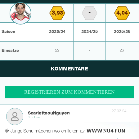
3,
-
4,
93
04
Saison
2023/24
2024/25
2025/26
Einsätze
22
-
26
KOMMENTARE
REGISTRIEREN ZUM KOMMENTIEREN
27.03.24
ScarlettoouNguyen
0 Follower
🍓 Junge Schulmädchen wollen ficken 👉 𝗪𝗪𝗪.𝐍𝗨𝟰.𝗙𝗨𝗡