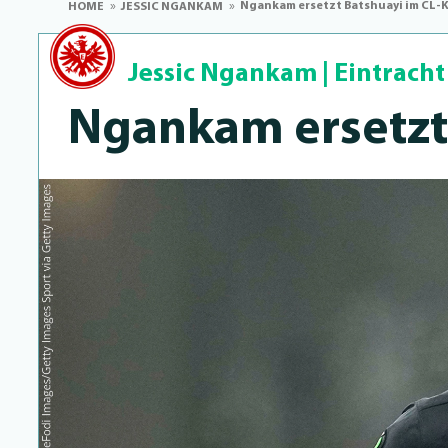
Ngankam ersetzt Batshuayi im CL-
HOME
JESSIC NGANKAM
Jessic Ngankam
|
Eintracht
Ngankam ersetzt