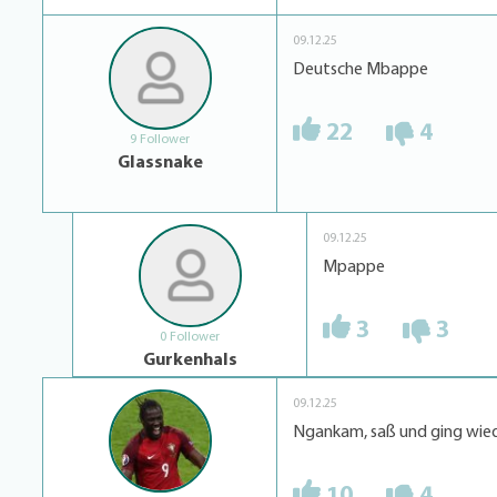
09.12.25
Deutsche Mbappe
22
4
9 Follower
Glassnake
09.12.25
Mpappe
3
3
0 Follower
Gurkenhals
09.12.25
Ngankam, saß und ging wie
10
4