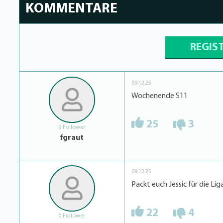
KOMMENTARE
REGIS
09.12.25
Wochenende S11
25
3
0 Follower
fgraut
09.12.25
Packt euch Jessic für die Liga 
22
4
0 Follower