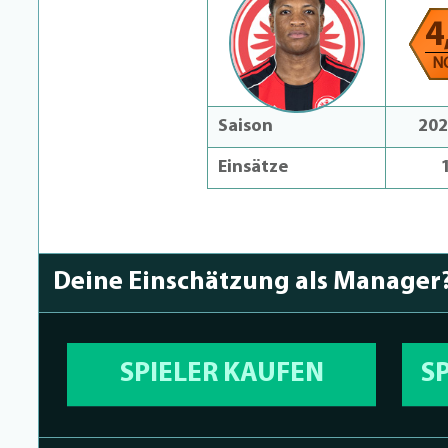
4
N
Saison
202
Einsätze
Deine Einschätzung als Manager
SPIELER KAUFEN
S