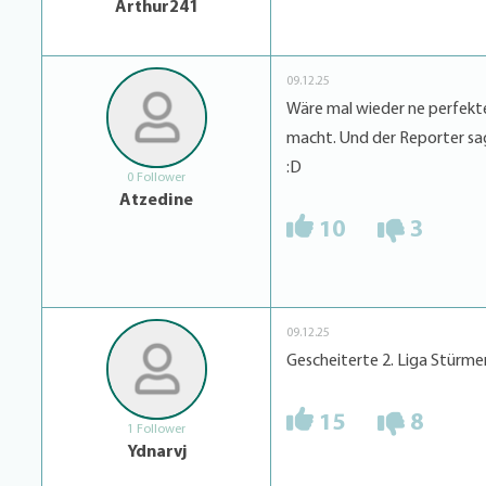
Arthur241
09.12.25
Wäre mal wieder ne perfekt
macht. Und der Reporter sagt
:D
0 Follower
Atzedine
10
3
09.12.25
Gescheiterte 2. Liga Stürme
15
8
1 Follower
Ydnarvj