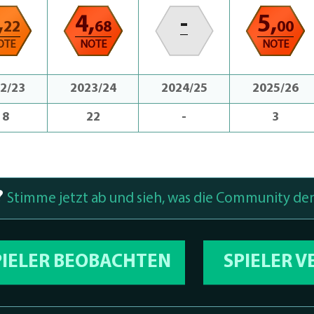
,
4,
-
5,
22
68
00
OTE
NOTE
NOTE
2/23
2023/24
2024/25
2025/26
18
22
-
3
?
Stimme jetzt ab und sieh, was die Community den
PIELER BEOBACHTEN
SPIELER 