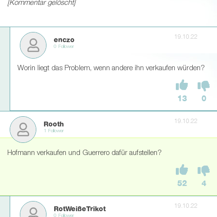
[Kommentar gelöscht]
19.10.22
enczo
0 Follower
Worin liegt das Problem, wenn andere ihn verkaufen würden?
13
0
19.10.22
Rooth
1 Follower
Hofmann verkaufen und Guerrero dafür aufstellen?
52
4
19.10.22
RotWeißeTrikot
0 Follower