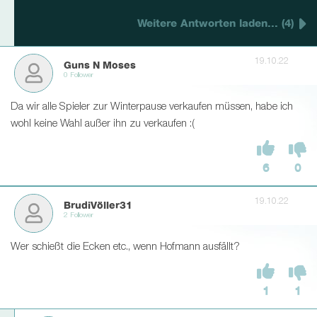
Weitere Antworten laden... (4)
19.10.22
Guns N Moses
0 Follower
Da wir alle Spieler zur Winterpause verkaufen müssen, habe ich
wohl keine Wahl außer ihn zu verkaufen :(
6
0
19.10.22
BrudiVöller31
2 Follower
Wer schießt die Ecken etc., wenn Hofmann ausfällt?
1
1