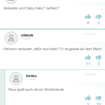
Verkaufen und Diaby holen? Ja/Nein?
6
2
19.10.22
ORKUN
0 Follower
Hofmann verkaufen, dafür reus holen? Er ist gerade auf dem Markt
17
2
19.10.22
Hottko
0 Follower
Reus spielt auch net am Wochenende
2
10