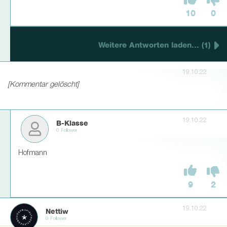
10
0
Weitere Antworten laden... (1)
19.10.22
[Kommentar gelöscht]
19.10.22
B-Klasse
0 Follower
Hofmann
9
2
19.10.22
Nettiw
0 Follower