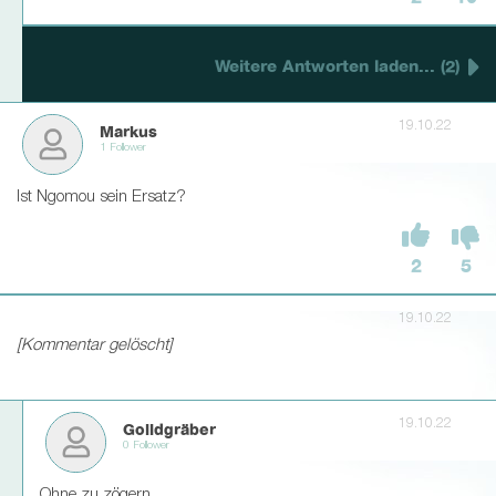
Weitere Antworten laden... (2)
19.10.22
Markus
1 Follower
Ist Ngomou sein Ersatz?
2
5
19.10.22
[Kommentar gelöscht]
19.10.22
Golldgräber
0 Follower
Ohne zu zögern