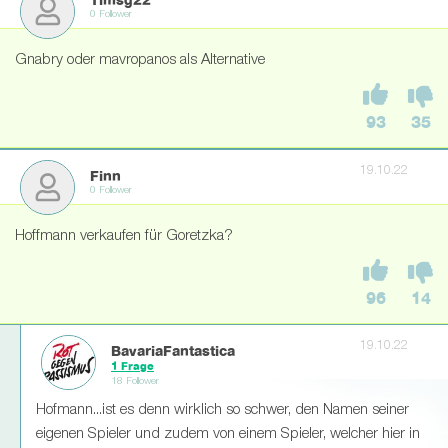
Timsg22
0 Follower
Gnabry oder mavropanos als Alternative
93
35
19.10.22
Finn
0 Follower
Hoffmann verkaufen für Goretzka?
96
14
19.10.22
BavariaFantastica
1 Frage
18 Follower
Hofmann...ist es denn wirklich so schwer, den Namen seiner
eigenen Spieler und zudem von einem Spieler, welcher hier in