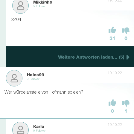
19.10.22
Mikkinho
5 Follower
22:04
31
0
Weitere Antworten laden... (5)
19.10.22
Holes99
0 Follower
Wer würde anstelle von Hofmann spielen?
0
1
19.10.22
Karlo
0 Follower