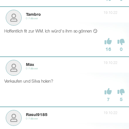
19.10.22
Tambro
0 Follower
Hoffentlich fit zur WM. Ich würd's ihm so gönnen 😏
16
0
19.10.22
Max
0 Follower
Verkaufen und Silva holen?
7
5
19.10.22
Rasul9185
0 Follower