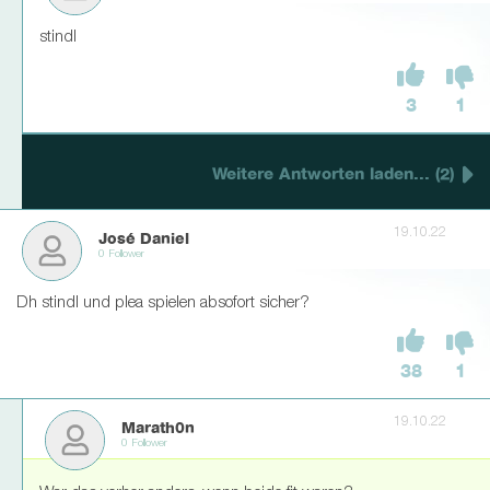
stindl
3
1
Weitere Antworten laden... (2)
19.10.22
José Daniel
0 Follower
Dh stindl und plea spielen absofort sicher?
38
1
19.10.22
Marath0n
0 Follower