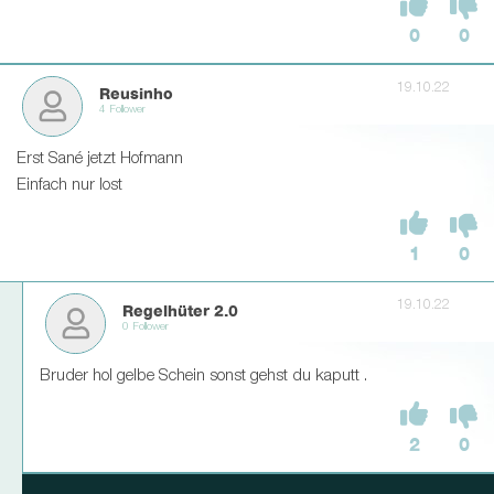
0
0
19.10.22
Reusinho
4 Follower
Erst Sané jetzt Hofmann
Einfach nur lost
1
0
19.10.22
Regelhüter 2.0
0 Follower
Bruder hol gelbe Schein sonst gehst du kaputt .
2
0