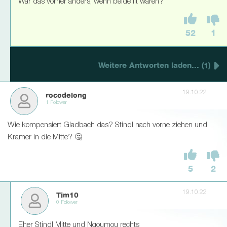
War das vorher anders, wenn beide fit waren?
52
1
Weitere Antworten laden... (1)
19.10.22
rocodelong
1 Follower
Wie kompensiert Gladbach das? Stindl nach vorne ziehen und
Kramer in die Mitte? 🤔
5
2
19.10.22
Tim10
0 Follower
Eher Stindl Mitte und Ngoumou rechts