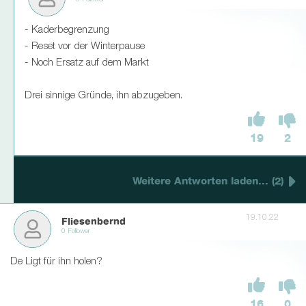
0 Follower
- Kaderbegrenzung
- Reset vor der Winterpause
- Noch Ersatz auf dem Markt
Drei sinnige Gründe, ihn abzugeben.
19
2
Weitere Antworten laden... (2)
19.10.22
Fliesenbernd
0 Follower
De Ligt für ihn holen?
16
0