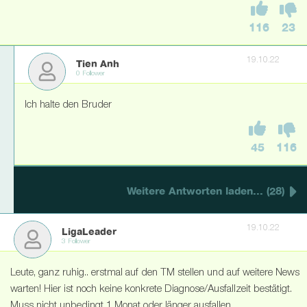
116
23
19.10.22
Tien Anh
0 Follower
Ich halte den Bruder
45
116
Weitere Antworten laden... (28)
19.10.22
LigaLeader
3 Follower
Leute, ganz ruhig.. erstmal auf den TM stellen und auf weitere News
warten! Hier ist noch keine konkrete Diagnose/Ausfallzeit bestätigt.
Muss nicht unbedingt 1 Monat oder länger ausfallen