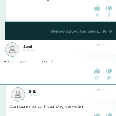
9
3
Weitere Antworten laden... (9)
19.10.22
Sami
0 Follower
Hofmann verkaufen für Doan?
21
20
19.10.22
Erik
0 Follower
Doan kaufen, bis zur PK auf Diagnose warten