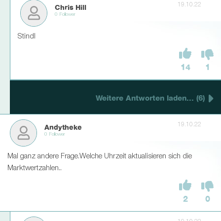
19.10.22
Chris Hill
0 Follower
Stindl
14
1
Weitere Antworten laden... (6)
19.10.22
Andytheke
0 Follower
Mal ganz andere Frage.Welche Uhrzeit aktualisieren sich die
Marktwertzahlen..
2
0