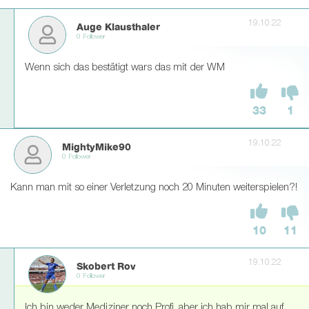
19.10.22
Auge Klausthaler
0 Follower
Wenn sich das bestätigt wars das mit der WM
33
1
19.10.22
MightyMike90
0 Follower
Kann man mit so einer Verletzung noch 20 Minuten weiterspielen?!
10
11
19.10.22
Skobert Rov
0 Follower
Ich bin weder Mediziner noch Profi, aber ich hab mir mal auf