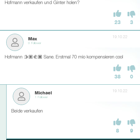
Hofmann verkaufen und Ginter holen?
23
3
19.10.22
Max
0 Follower
Hofmann 🫱🏽‍🫲🏾 Sane. Erstmal 70 mio kompensieren cool
38
0
19.10.22
Michael
1 Follower
Beide verkaufen
8
9