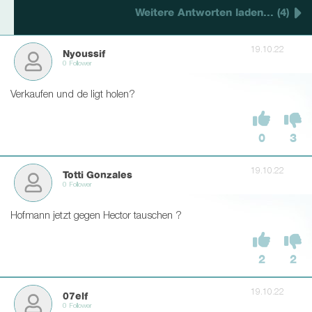
Weitere Antworten laden... (4)
19.10.22
Nyoussif
0 Follower
Verkaufen und de ligt holen?
0
3
19.10.22
Totti Gonzales
0 Follower
Hofmann jetzt gegen Hector tauschen ?
2
2
19.10.22
07elf
0 Follower