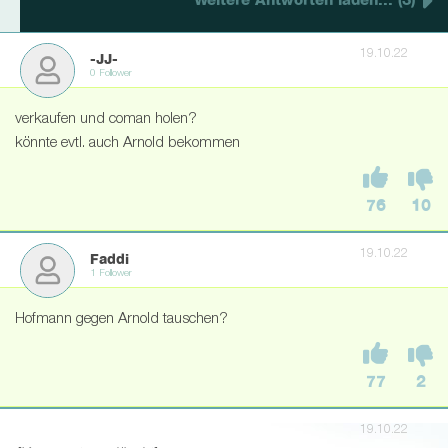
Weitere Antworten laden... (3)
19.10.22
-JJ-
0 Follower
verkaufen und coman holen?
könnte evtl. auch Arnold bekommen
76
10
19.10.22
Faddi
1 Follower
Hofmann gegen Arnold tauschen?
77
2
19.10.22