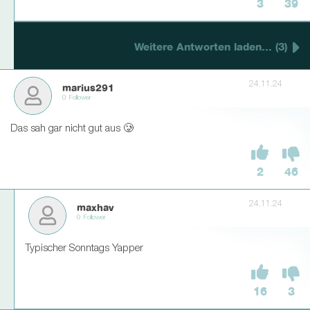
3
39
Weitere Antworten laden... (3)
24.11.24
marius291
0 Follower
Das sah gar nicht gut aus 🥲
2
46
24.11.24
maxhav
0 Follower
Typischer Sonntags Yapper
16
3