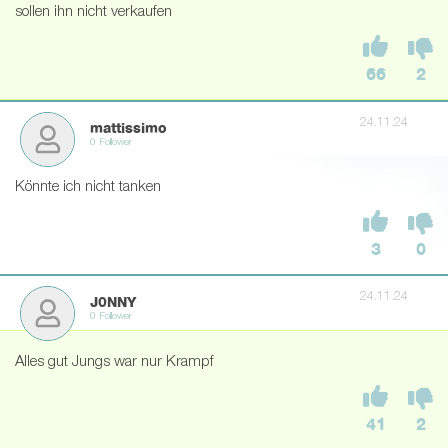
sollen ihn nicht verkaufen
66
2
24.11.24
mattissimo
0 Follower
Könnte ich nicht tanken
3
0
24.11.24
J0NNY
0 Follower
Alles gut Jungs war nur Krampf
41
2