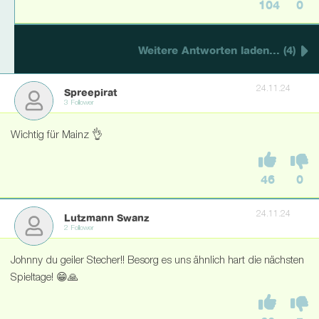
104
0
Weitere Antworten laden... (4)
24.11.24
Spreepirat
3 Follower
Wichtig für Mainz 👌
46
0
24.11.24
Lutzmann Swanz
2 Follower
Johnny du geiler Stecher!! Besorg es uns ähnlich hart die nächsten
Spieltage! 😁🙏