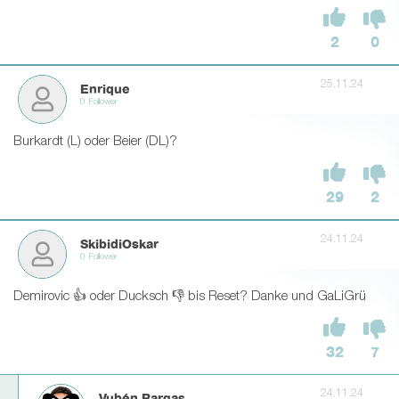
2
0
25.11.24
Enrique
0 Follower
Burkardt (L) oder Beier (DL)?
29
2
24.11.24
SkibidiOskar
0 Follower
Demirovic 👍 oder Ducksch 👎 bis Reset? Danke und GaLiGrü
32
7
24.11.24