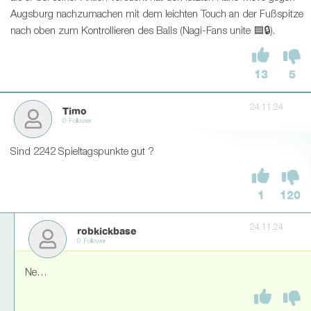
Augsburg nachzumachen mit dem leichten Touch an der Fußspitze
nach oben zum Kontrollieren des Balls (Nagi-Fans unite 🟦🔒).
13
5
24.11.24
Timo
0 Follower
Sind 2242 Spieltagspunkte gut ?
1
120
24.11.24
robkickbase
0 Follower
Ne…