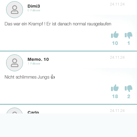
24.11.24
Dimi3
0 Follower
Das war ein Krampf ! Er ist danach normal rausgelaufen
10
1
24.11.24
Memo. 10
1 Follower
Nicht schlimmes Jungs 👍
18
2
24.11.24
Carlo
0 Follower
Hat jemand gesehen? Sah schlimm aus?