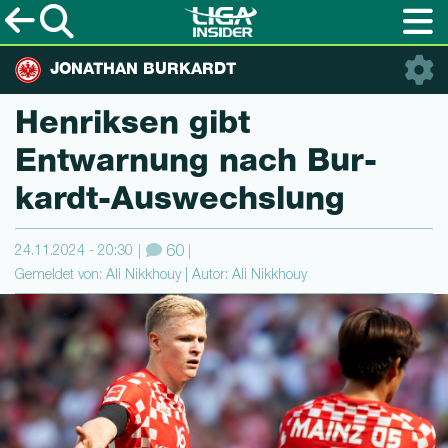
JONATHAN BURKARDT
Henriksen gibt
Entwarnung nach Bur­
kardt-Aus­wechslung
24.11.2024 - 20:30
60
Gemeldet von: Ali Nikkhouy | Autor: Ali Nikkhouy