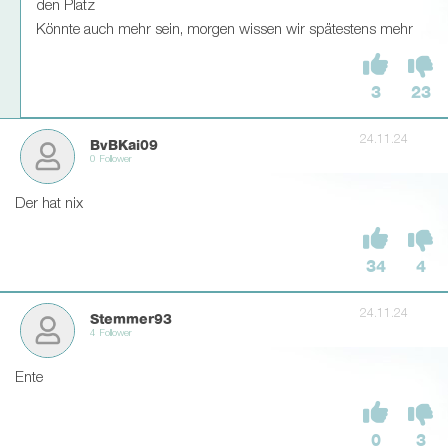
den Platz
Könnte auch mehr sein, morgen wissen wir spätestens mehr
3
23
24.11.24
BvBKai09
0 Follower
Der hat nix
34
4
24.11.24
Stemmer93
4 Follower
Ente
0
3