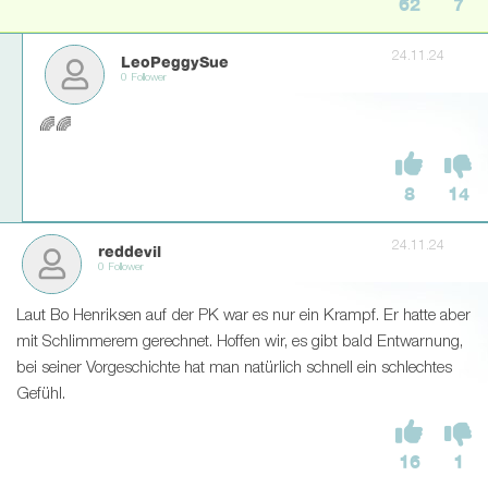
62
7
24.11.24
LeoPeggySue
0 Follower
🌈🌈
8
14
24.11.24
reddevil
0 Follower
Laut Bo Henriksen auf der PK war es nur ein Krampf. Er hatte aber
mit Schlimmerem gerechnet. Hoffen wir, es gibt bald Entwarnung,
bei seiner Vorgeschichte hat man natürlich schnell ein schlechtes
Gefühl.
16
1