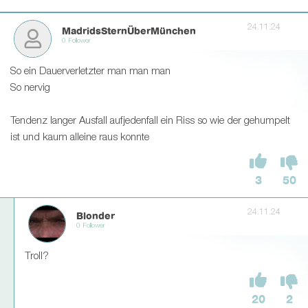
24.11.24
MadridsSternÜberMünchen
0 Follower
So ein Dauerverletzter man man man
So nervig
Tendenz langer Ausfall aufjedenfall ein Riss so wie der gehumpelt
ist und kaum alleine raus konnte
3
50
24.11.24
Blonder
0 Follower
Troll?
20
2