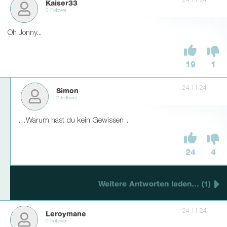
24.11.24
Kaiser33
0 Follower
Oh Jonny...
19
1
24.11.24
Simon
2 Follower
…Warum hast du kein Gewissen…
24
4
Weitere Antworten laden... (1)
24.11.24
Leroymane
0 Follower