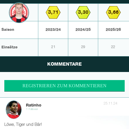
3,
3,
3,
71
30
66
Saison
2023/24
2024/25
2025/26
Einsätze
21
29
22
KOMMENTARE
REGISTRIEREN ZUM KOMMENTIEREN
25.11.24
Ratinho
1 Follower
Löwe, Tiger und Bär!