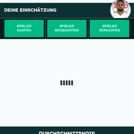
DEINE EINSCHÄTZUNG
SPIELER
SPIELER
SPIELER
KAUFEN
BEOBACHTEN
VERKAUFEN
DURCHSCHNITTSNOTE