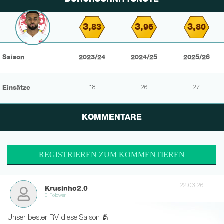
3,
3,
3,
83
96
80
Saison
2023/24
2024/25
2025/26
Einsätze
18
26
27
KOMMENTARE
REGISTRIEREN ZUM KOMMENTIEREN
22.03.26
Krusinho2.0
0 Follower
Unser bester RV diese Saison 🫂