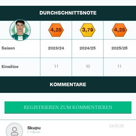
DURCHSCHNITTSNOTE
4,
3,
4,
25
79
25
Saison
2023/24
2024/25
2025/26
Einsätze
11
10
11
KOMMENTARE
REGISTRIEREN ZUM KOMMENTIEREN
24.05.26
Skupu
2 Follower