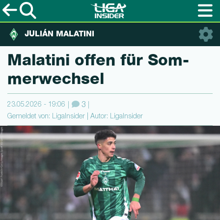
JULIÁN MALATINI
Malatini offen für Som­
mer­wechsel
23.05.2026 - 19:06
3
Gemeldet von: LigaInsider | Autor: LigaInsider