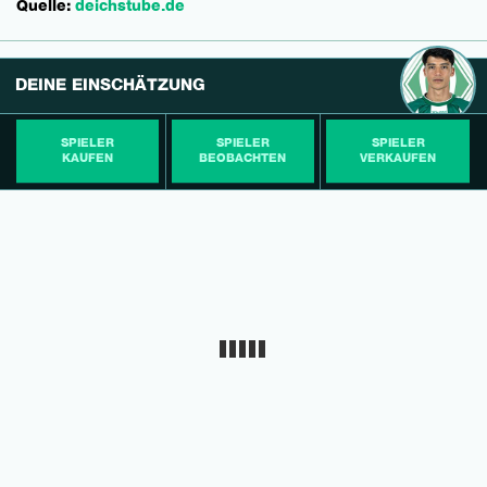
Quelle:
deichstube.de
DEINE EINSCHÄTZUNG
SPIELER
SPIELER
SPIELER
KAUFEN
BEOBACHTEN
VERKAUFEN