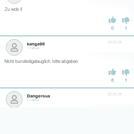
Zu wob II
0
1
24.05.26
kanga96
1 Follower
Nicht bundesligatauglich, bitte abgeben
6
1
23.05.26
Dangerous
0 Follower
Kein Verein wird für ihn bieten. Aber wir können ihn gerne ablösefrei
ziehen lassen