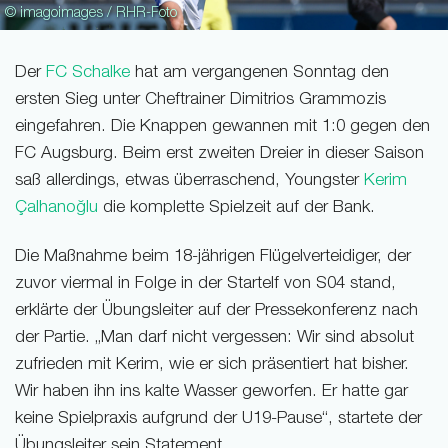
© imagoimages / RHR-Foto
Der
FC Schalke
hat am vergangenen Sonntag den
ersten Sieg unter Cheftrainer Dimitrios Grammozis
eingefahren. Die Knappen gewannen mit 1:0 gegen den
FC Augsburg. Beim erst zweiten Dreier in dieser Saison
saß allerdings, etwas überraschend, Youngster
Kerim
Çalhanoğlu
die komplette Spielzeit auf der Bank.
Die Maßnahme beim 18-jährigen Flügelverteidiger, der
zuvor viermal in Folge in der Startelf von S04 stand,
erklärte der Übungsleiter auf der Pressekonferenz nach
der Partie. „Man darf nicht vergessen: Wir sind absolut
zufrieden mit Kerim, wie er sich präsentiert hat bisher.
Wir haben ihn ins kalte Wasser geworfen. Er hatte gar
keine Spielpraxis aufgrund der U19-Pause“, startete der
Übungsleiter sein Statement.