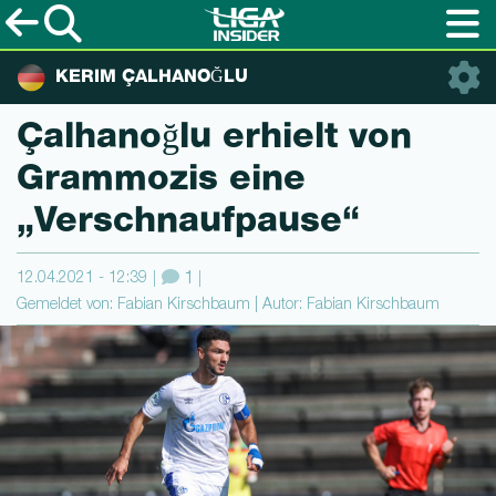
KERIM ÇALHANOĞLU
Çalhanoğlu erhielt von
Grammozis eine
„Verschnaufpau­se“
12.04.2021 - 12:39
1
Gemeldet von: Fabian Kirschbaum | Autor: Fabian Kirschbaum