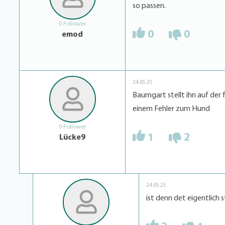
so passen.
0 Follower
0
0
emod
24.05.25
Baumgart stellt ihn auf der
einem Fehler zum Hund
0 Follower
1
2
Lücke9
24.05.25
ist denn det eigentlich 