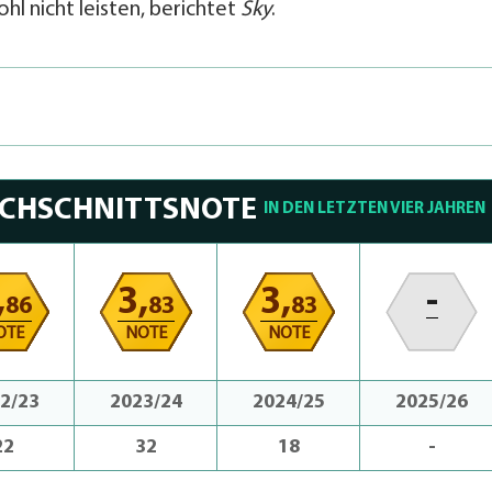
l nicht leisten, berichtet
Sky
.
RCHSCHNITTSNOTE
IN DEN LETZTEN VIER JAHREN
,
3,
3,
-
86
83
83
OTE
NOTE
NOTE
2/23
2023/24
2024/25
2025/26
22
32
18
-