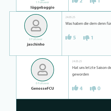
2
1
1 Follower
lüggebaggio
24.05.25
Was haben die dem denn fü
5
1
0 Follower
jaschinho
24.05.25
Hat uns letzte Saison d
geworden
0 Follower
4
0
GenosseFCU