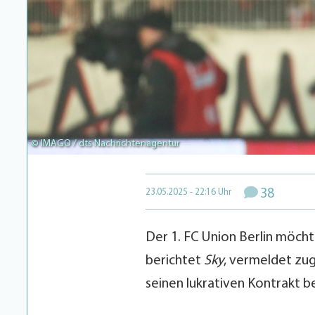
© IMAGO / dts Nachrichtenagentur
38
23.05.2025 - 22:16 Uhr
Der 1. FC Union Berlin möc
berichtet
Sky
, vermeldet zug
seinen lukrativen Kontrakt b