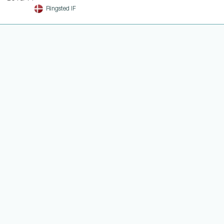
Ringsted IF
WEITERE LINKS
NOTEN UND EINSATZHISTORIE