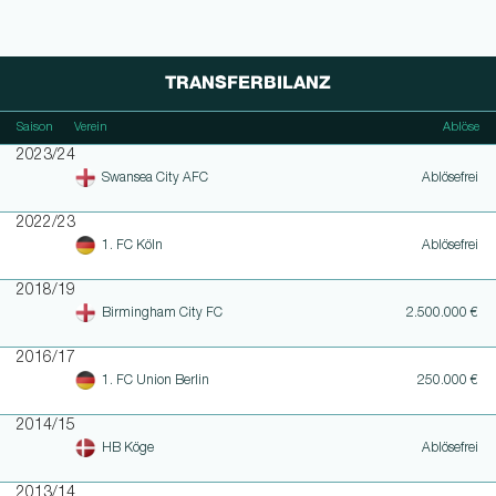
TRANSFERBILANZ
Saison
Verein
Ablöse
2023/24
Swansea City AFC
Ablösefrei
2022/23
1. FC Köln
Ablösefrei
2018/19
Birmingham City FC
2.500.000 €
2016/17
1. FC Union Berlin
250.000 €
2014/15
HB Köge
Ablösefrei
2013/14