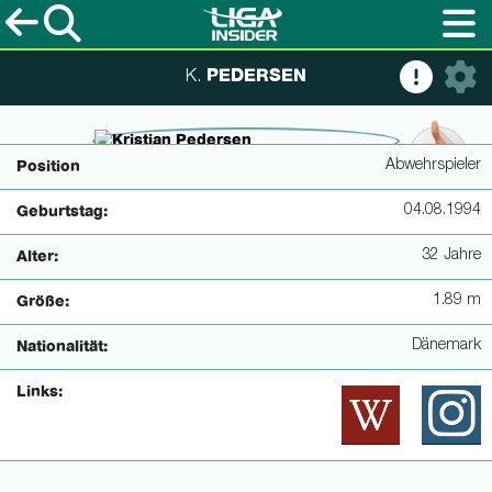
PEDERSEN
K.
© imagoimages / Uwe Kraft
Abwehrspieler
Position
04.08.1994
Geburtstag:
32 Jahre
Alter:
1.89 m
Größe:
Dänemark
Nationalität:
Links: