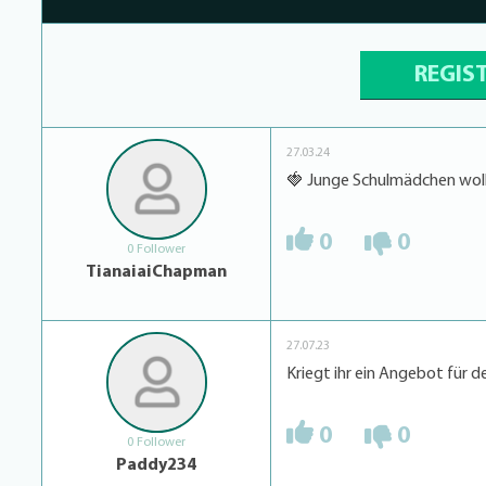
REGIS
27.03.24
🍓 Junge Schulmädchen wolle
0
0
0 Follower
TianaiaiChapman
27.07.23
Kriegt ihr ein Angebot für d
0
0
0 Follower
Paddy234