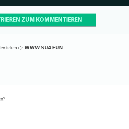
TRIEREN ZUM KOMMENTIEREN
n ficken 👉 𝗪𝗪𝗪.𝐍𝗨𝟰.𝗙𝗨𝗡
en?