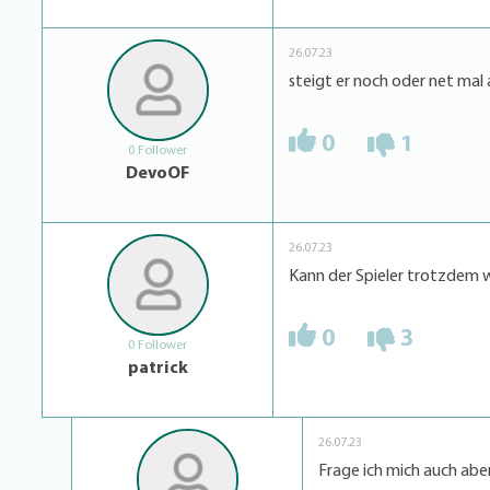
26.07.23
steigt er noch oder net mal
0
1
0 Follower
DevoOF
26.07.23
Kann der Spieler trotzdem w
0
3
0 Follower
patrick
26.07.23
Frage ich mich auch ab