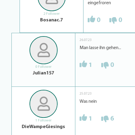
eingefroren
2 Follower
0
0
Bosanac.7
26.07.23
Man lasse ihn gehen...
1
0
0 Follower
Julian157
25.07.23
Was nein
1
6
1 Follower
DieWampeGiesings