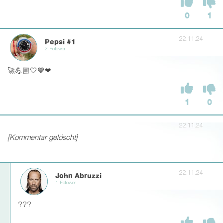
0
1
22.11.24
Pepsi #1
2 Follower
🚀💪🏼🤍💙❤
1
0
22.11.24
[Kommentar gelöscht]
22.11.24
John Abruzzi
1 Follower
???