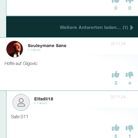
0
0
Weitere Antworten laden... (1)
22.11.24
Souleymane Sane
0 Follower
Hoffe auf Gigovic
3
4
22.11.24
Elfadli18
0 Follower
Safe S11
5
1