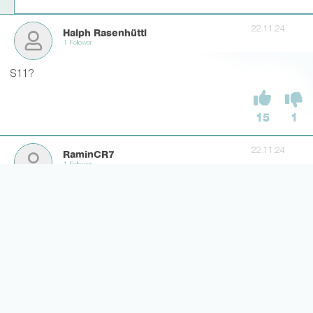
22.11.24
Halph Rasenhüttl
1 Follower
S11?
15
1
22.11.24
RaminCR7
1 Follower
💎
1
0