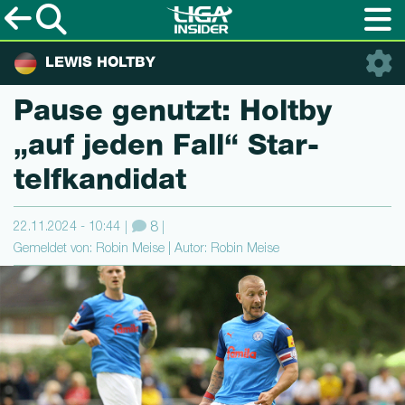
LEWIS HOLTBY
Pause genutzt: Holtby
„auf jeden Fall“ Star­
telfkan­di­dat
22.11.2024 - 10:44
8
Gemeldet von: Robin Meise | Autor: Robin Meise