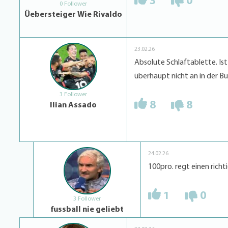
3
0
0 Follower
Üebersteiger Wie Rivaldo
23.02.26
Absolute Schlaftablette. Ist
überhaupt nicht an in der Bun
3 Follower
8
8
Ilian Assado
24.02.26
100pro. regt einen richti
1
0
3 Follower
fussball nie geliebt