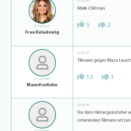
23.02.26
Malik Chill man
5
2
0 Follower
Frau Keludowig
23.02.26
Tillmann gegen Maza tausc
13
1
0 Follower
Mannfredinho
23.02.26
Vor dem Hintergrund eher a
rotierenden Tillmann setzen
0 Follower