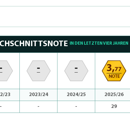
RCHSCHNITTSNOTE
IN DEN LETZTEN VIER JAHREN
-
-
-
3,
77
NOTE
2/23
2023/24
2024/25
2025/26
-
-
-
29