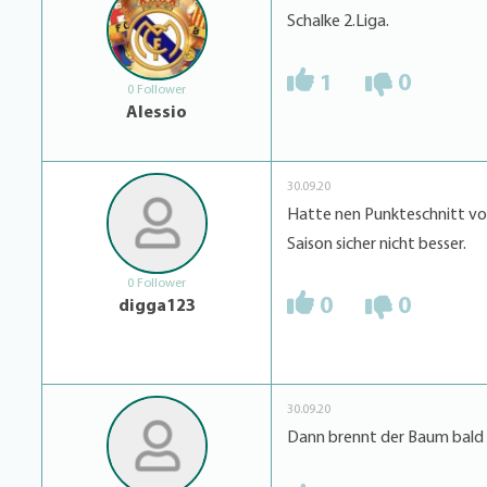
Schalke 2.Liga.
1
0
0 Follower
Alessio
30.09.20
Hatte nen Punkteschnitt von
Saison sicher nicht besser.
0 Follower
0
0
digga123
30.09.20
Dann brennt der Baum bald 