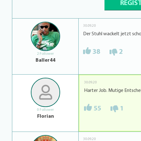
REGIS
30.09.20
Der Stuhl wackelt jetzt sch
38
2
2 Follower
Baller44
30.09.20
Harter Job. Mutige Entsche
55
1
0 Follower
Florian
30.09.20