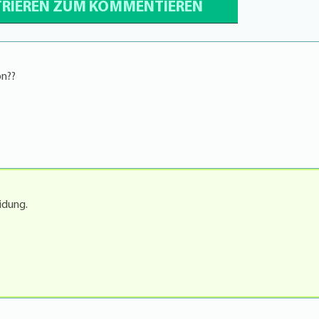
TRIEREN ZUM KOMMENTIEREN
on??
idung.