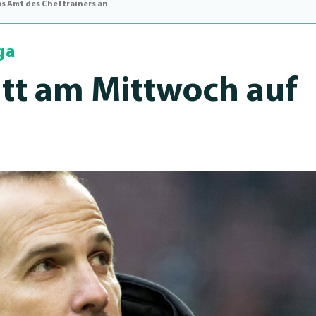
as Amt des Cheftrainers an
ga
tt am Mittwoch auf