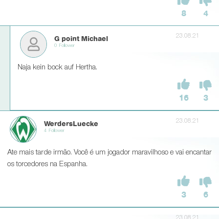
8
4
23.08.21
G point Michael
0 Follower
Naja kein bock auf Hertha.
16
3
23.08.21
WerdersLuecke
4 Follower
Ate mais tarde irmão. Você é um jogador maravilhoso e vai encantar
os torcedores na Espanha.
3
6
23.08.21