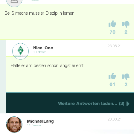
1 Follower
Bei Simeone muss er Disziplin lernen!
70
2
23.08.21
Nice_One
1 Follower
Hätte er am besten schon längst erlernt.
61
2
Weitere Antworten laden... (3)
23.08.21
MichaelLang
11 Follower