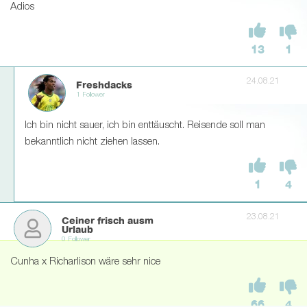
Adios
13
1
24.08.21
Freshdacks
1 Follower
Ich bin nicht sauer, ich bin enttäuscht. Reisende soll man
bekanntlich nicht ziehen lassen.
1
4
23.08.21
Ceiner frisch ausm
Urlaub
0 Follower
Cunha x Richarlison wäre sehr nice
66
4