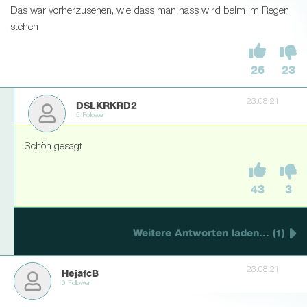
Das war vorherzusehen, wie dass man nass wird beim im Regen
stehen
26
23
23.08.21
DSLKRKRD2
5 Follower
Schön gesagt
43
3
Weitere Antworten laden... (1)
23.08.21
HejafcB
0 Follower