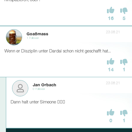
hinspazieren, oder?
16
5
23.08.21
Goaßmass
1 Follower
Wenn er Disziplin unter Dardai schon nicht geschafft hat...
14
1
23.08.21
Jan Orbach
0 Follower
Dann halt unter Simeone 🤷🏻‍♂
0
1