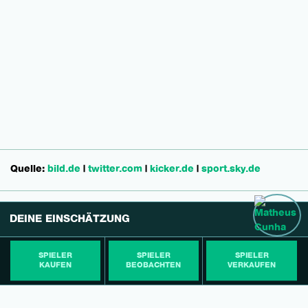
Quelle:
bild.de
|
twitter.com
|
kicker.de
|
sport.sky.de
DEINE EINSCHÄTZUNG
SPIELER
SPIELER
SPIELER
KAUFEN
BEOBACHTEN
VERKAUFEN