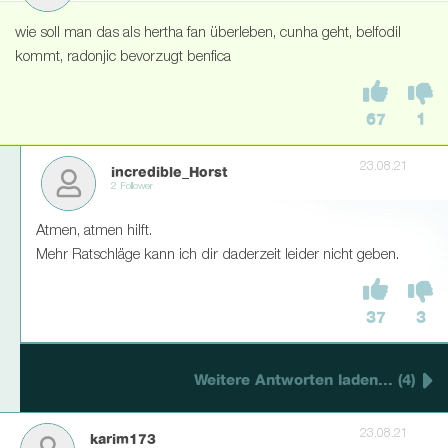
wie soll man das als hertha fan überleben, cunha geht, belfodil
kommt, radonjic bevorzugt benfica
67
1
23.08.21
incredible_Horst
2 Follower
Atmen, atmen hilft.
Mehr Ratschläge kann ich dir daderzeit leider nicht geben.
37
3
Weitere Antworten laden... (4)
23.08.21
karim173