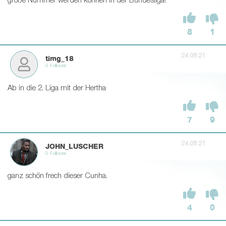
große Nummer werden können in der Bundesliga!
8
1
24.08.21
timg_18
0 Follower
Ab in die 2. Liga mit der Hertha
7
9
24.08.21
JOHN_LUSCHER
0 Follower
ganz schön frech dieser Cunha.
4
0