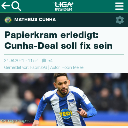
MATHEUS CUNHA
Papierkram erledigt:
Cunha-Deal soll fix sein
24.08.2021 - 11:52
54
Gemeldet von: Fabma96 | Autor: Robin Meise
© imagoimages