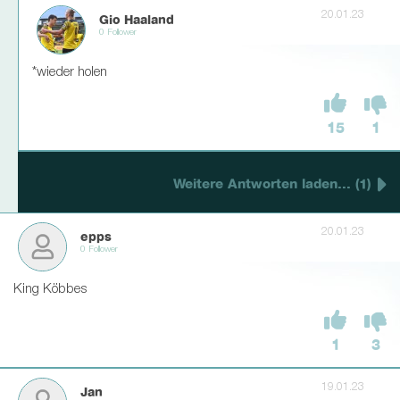
20.01.23
Gio Haaland
0 Follower
*wieder holen
15
1
Weitere Antworten laden... (1)
20.01.23
epps
0 Follower
King Köbbes
1
3
19.01.23
Jan