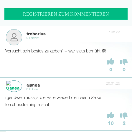
REGISTRIEREN ZUM KOMMENTIEREN
17.08.23
treborius
0 Follower
"versucht sein bestes zu geben" = war stets bemüht 🙈
0
0
20.01.23
Ganea
0 Follower
Irgendwer muss ja die Bälle wiederholen wenn Selke
Torschusstraining macht
10
2