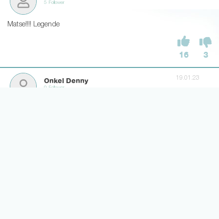
5 Follower
Matse!!!! Legende
16
3
19.01.23
Onkel Denny
0 Follower
Mein Löwe, mein Bär, meine Katze, mein Titan!
8
10