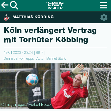
MATTHIAS KÖBBING
Köln verlängert Vertrag
mit Torhüter Köbbing
19.01.2023 - 23:24
7
Gemeldet von: epps | Autor: Bennet Stark
© imagoimages / Herbert Bucco