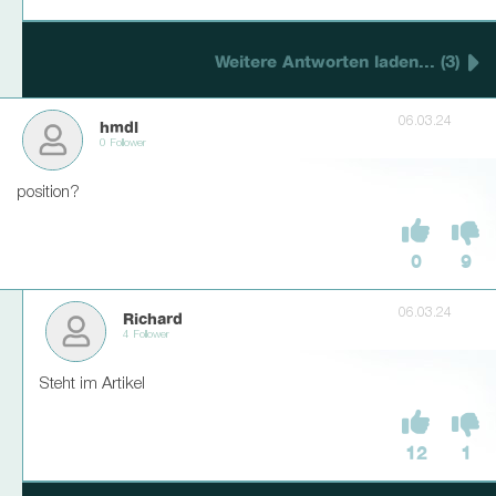
Weitere Antworten laden... (3)
06.03.24
hmdl
0 Follower
position?
0
9
06.03.24
Richard
4 Follower
Steht im Artikel
12
1