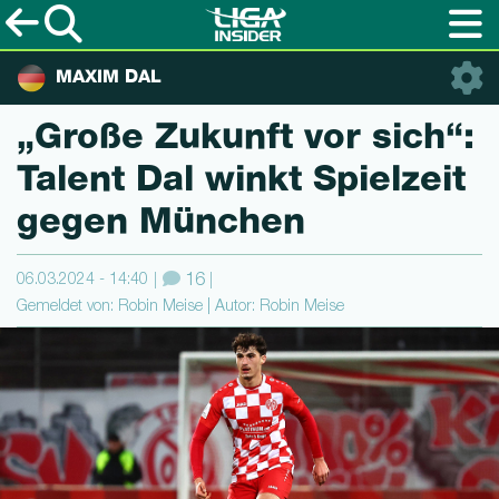
MAXIM DAL
„Große Zukunft vor sich“:
Talent Dal winkt Spielzeit
gegen München
06.03.2024 - 14:40
16
Gemeldet von: Robin Meise | Autor: Robin Meise