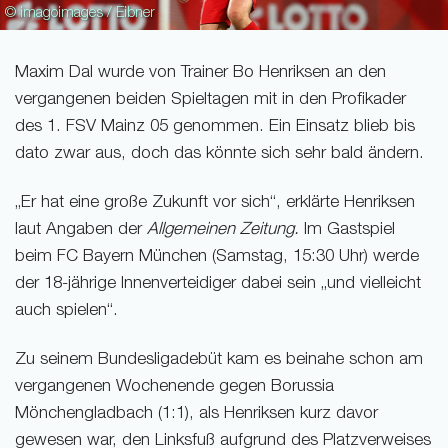
© imagoimages / Eibner
Maxim Dal wurde von Trainer Bo Henriksen an den
vergangenen beiden Spieltagen mit in den Profikader
des 1. FSV Mainz 05 genommen. Ein Einsatz blieb bis
dato zwar aus, doch das könnte sich sehr bald ändern.
„Er hat eine große Zukunft vor sich“, erklärte Henriksen
laut Angaben der
Allgemeinen Zeitung.
Im Gastspiel
beim FC Bayern München (Samstag, 15:30 Uhr) werde
der 18-jährige Innenverteidiger dabei sein „und vielleicht
auch spielen“.
Zu seinem Bundesligadebüt kam es beinahe schon am
vergangenen Wochenende gegen Borussia
Mönchengladbach (1:1), als Henriksen kurz davor
gewesen war, den Linksfuß aufgrund des Platzverweises