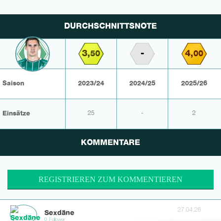
DURCHSCHNITTSNOTE
3,
-
4,
50
00
Saison
2023/24
2024/25
2025/26
Einsätze
25
-
2
KOMMENTARE
REGISTRIEREN ZUM KOMMENTIEREN
27.04.26
Sexdäne
0 Follower