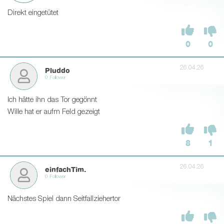
Direkt eingetütet
0
0
26.04.26
Pluddo
0 Follower
Ich hätte ihn das Tor gegönnt
Wille hat er aufm Feld gezeigt
8
1
26.04.26
einfachTim.
0 Follower
Nächstes Spiel dann Seitfallziehertor