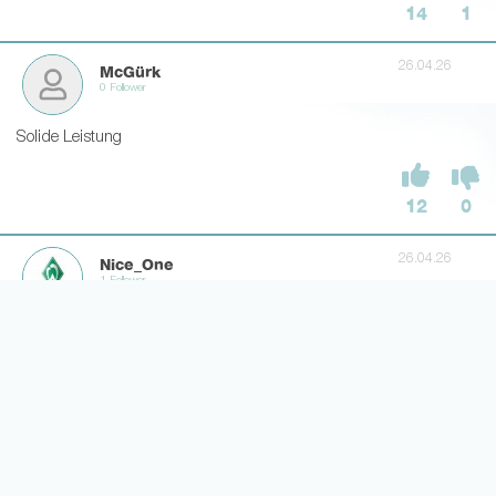
14
1
26.04.26
McGürk
0 Follower
Solide Leistung
12
0
26.04.26
Nice_One
1 Follower
Wow, da ist das Ding! 🤣
5
1