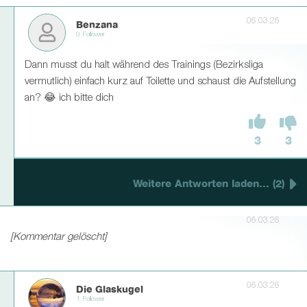
06.03.26
Benzana
0 Follower
Dann musst du halt während des Trainings (Bezirksliga
vermutlich) einfach kurz auf Toilette und schaust die Aufstellung
an? 😂 ich bitte dich
3
3
Weitere Antworten laden... (2)
06.03.26
[Kommentar gelöscht]
06.03.26
Die Glaskugel
1 Follower