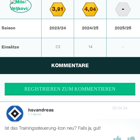
3,
4,
-
91
04
Saison
2023/24
2024/25
2025/26
Einsätze
23
14
-
KOMMENTARE
REGISTRIEREN ZUM KOMMENTIEREN
30.04.24
hsvandreas
0 Follower
Ist das Trainingssteuerung-Icon neu? Falls ja, gut!