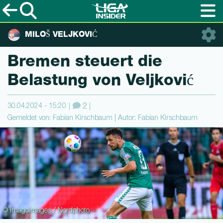
MILOŠ VELJKOVIĆ
Bremen steuert die
Belastung von Veljković
30.04.2024 - 15:20
2
Gemeldet von: Fabian Kirschbaum | Autor: Fabian Kirschbaum
© imagoimages / Nordphoto